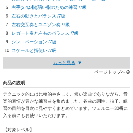
5
右手(3,4,5指)弱い指のための練習 /7級
6
左右の動きとバランス /7級
7
左右交互奏とユニゾン奏 /7級
8
レガート奏と左右のバランス /7級
9
シンコペーション /7級
10
スケールと指使い /7級
もっと見る
ページトップへ
商品の説明
テクニック的には比較的やさしく、短い楽曲でありながら、音
楽的表情が豊かな練習曲を集めました。各曲の調性、拍子、練
習の目的を目次に見やすくまとめています。ツェルニー30番に
入る前にもお使いいただけます。
【対象レベル】