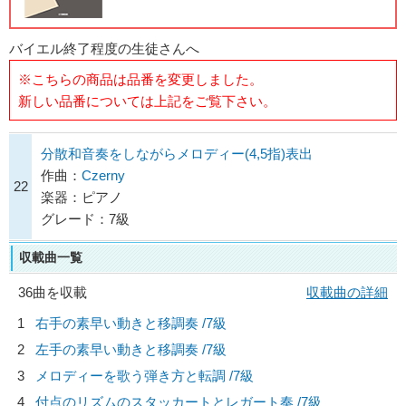
バイエル終了程度の生徒さんへ
※こちらの商品は品番を変更しました。
新しい品番については上記をご覧下さい。
分散和音奏をしながらメロディー(4,5指)表出
作曲：
Czerny
22
楽器：ピアノ
グレード：7級
収載曲一覧
36曲を収載
収載曲の詳細
1
右手の素早い動きと移調奏 /7級
2
左手の素早い動きと移調奏 /7級
3
メロディーを歌う弾き方と転調 /7級
4
付点のリズムのスタッカートとレガート奏 /7級