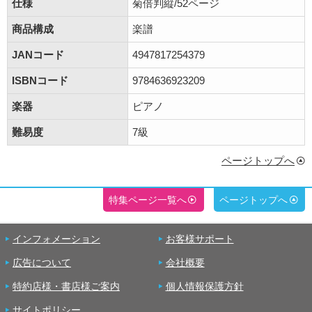
仕様
菊倍判縦/52ページ
商品構成
楽譜
JANコード
4947817254379
ISBNコード
9784636923209
楽器
ピアノ
難易度
7級
ページトップへ
特集ページ一覧へ
ページトップへ
インフォメーション
お客様サポート
広告について
会社概要
特約店様・書店様ご案内
個人情報保護方針
サイトポリシー