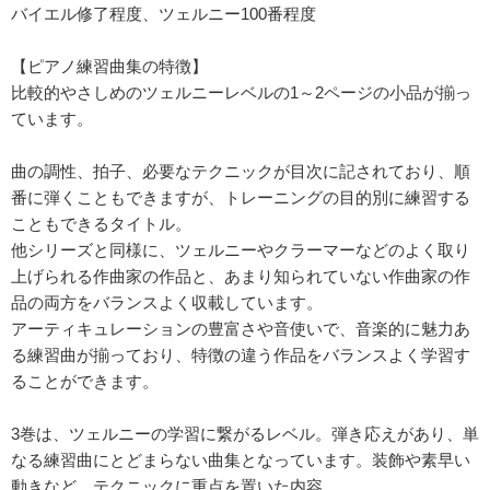
バイエル修了程度、ツェルニー100番程度
【ピアノ練習曲集の特徴】
比較的やさしめのツェルニーレベルの1～2ページの小品が揃っ
ています。
曲の調性、拍子、必要なテクニックが目次に記されており、順
番に弾くこともできますが、トレーニングの目的別に練習する
こともできるタイトル。
他シリーズと同様に、ツェルニーやクラーマーなどのよく取り
上げられる作曲家の作品と、あまり知られていない作曲家の作
品の両方をバランスよく収載しています。
アーティキュレーションの豊富さや音使いで、音楽的に魅力あ
る練習曲が揃っており、特徴の違う作品をバランスよく学習す
ることができます。
3巻は、ツェルニーの学習に繋がるレベル。弾き応えがあり、単
なる練習曲にとどまらない曲集となっています。装飾や素早い
動きなど、テクニックに重点を置いた内容。