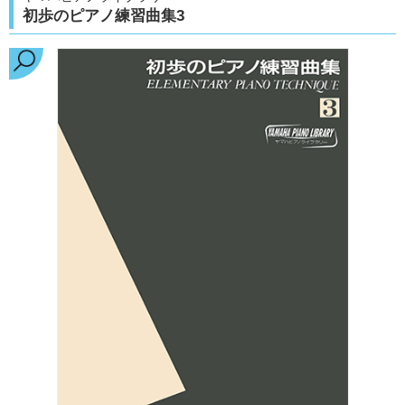
初歩のピアノ練習曲集3