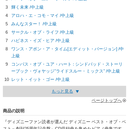
3
輝く未来 /中上級
4
アロハ・エ・コモ・マイ /中上級
5
みんなスター！ /中上級
6
サークル・オブ・ライフ /中上級
7
ハピネス・イズ・ヒア /中上級
8
ワンス・アポン・ア・タイム[エディット・バージョン] /中
上級
9
コンパス・オブ・ユア・ハート : シンドバッド・ストーリ
ーブック・ヴォヤッジ"ライドスルー・ミックス" /中上級
10
レット・イット・ゴー /中上級
もっと見る
ページトップへ
商品の説明
『ディズニーファン読者が選んだ ディズニー ベスト・オブ・ベ
スト～創刊25周年記念盤』CD収録曲を集めたピアノ曲集です。