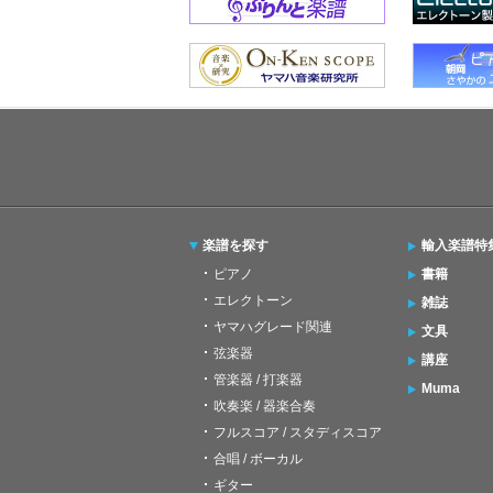
楽譜を探す
輸入楽譜特
ピアノ
書籍
エレクトーン
雑誌
ヤマハグレード関連
文具
弦楽器
講座
管楽器 / 打楽器
Muma
吹奏楽 / 器楽合奏
フルスコア / スタディスコア
合唱 / ボーカル
ギター