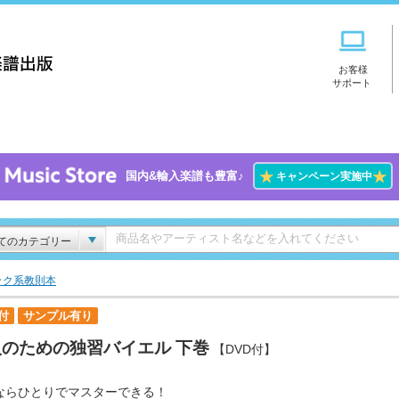
お客様
サポート
★
★
国内&輸入楽譜も豊富♪
キャンペーン実施中
てのカテゴリー
ック系教則本
付
サンプル有り
人のための独習バイエル 下巻
【DVD付】
ならひとりでマスターできる！