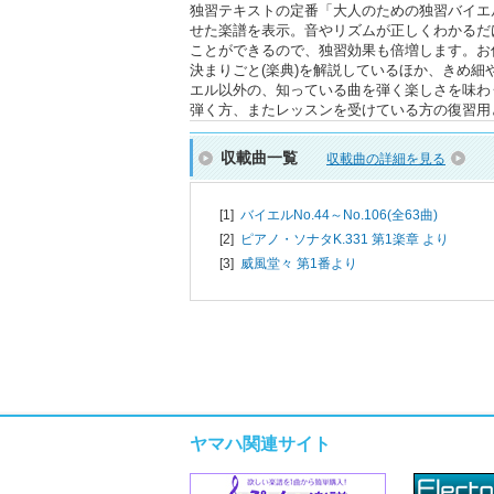
独習テキストの定番「大人のための独習バイエ
せた楽譜を表示。音やリズムが正しくわかるだ
ことができるので、独習効果も倍増します。お
決まりごと(楽典)を解説しているほか、きめ
エル以外の、知っている曲を弾く楽しさを味わ
弾く方、またレッスンを受けている方の復習用
収載曲一覧
収載曲の詳細を見る
[1]
バイエルNo.44～No.106(全63曲)
[2]
ピアノ・ソナタK.331 第1楽章 より
[3]
威風堂々 第1番より
ヤマハ関連サイト