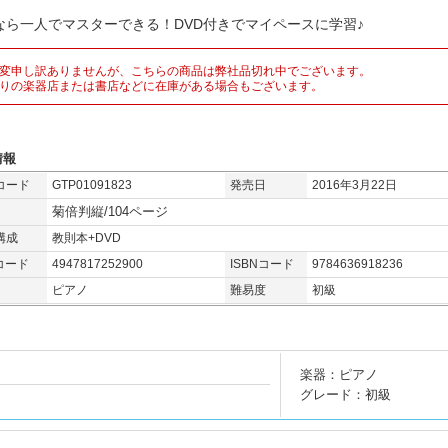
なら一人でマスターできる！DVD付きでマイペースに学習♪
変申し訳ありませんが、こちらの商品は弊社品切れ中でございます。
りの楽器店または書店などに在庫がある場合もございます。
情報
コード
GTP01091823
発売日
2016年3月22日
菊倍判縦/104ページ
構成
教則本+DVD
コード
4947817252900
ISBNコード
9784636918236
ピアノ
難易度
初級
楽器：ピアノ
グレード：初級