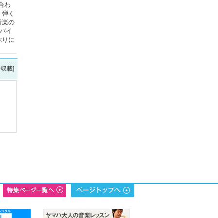
合わ
、弾く
音楽の
バイ
ぶりに
を収載]