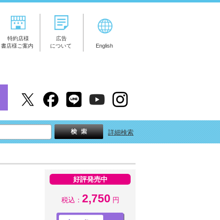
特約店様
広告
書店様ご案内
について
English
詳細検索
好評発売中
2,750
税込：
円