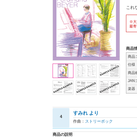
これ
※大
最寄
商品
商品
仕様
商品
JAN
楽器
すみれ より
4
作曲：
ストリーボック
商品の説明