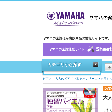
ヤマハの楽譜ほか出版商品の情報サイトです。
ヤマハの楽譜通販サイト
カテゴリから探す
全
ピアノ
>
大人のピアノ
>
教則本シリーズ
>
クラシ
DVD
大
これ