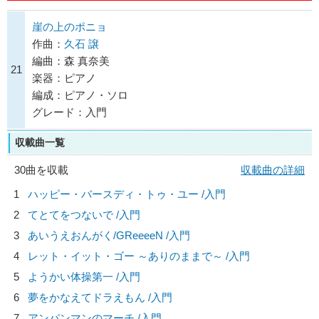
崖の上のポニョ
作曲：
久石 譲
編曲：森 真奈美
21
楽器：ピアノ
編成：ピアノ・ソロ
グレード：入門
収載曲一覧
30曲を収載
収載曲の詳細
1
ハッピー・バースディ・トゥ・ユー /入門
2
てとてをつないで /入門
3
あいうえおんがく/
GReeeeN
/入門
4
レット・イット・ゴー ～ありのままで～ /入門
5
ようかい体操第一 /入門
6
夢をかなえてドラえもん /入門
7
アンパンマンのマーチ /入門