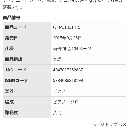
ディズニー、ジブリ、童謡、アニメetc. みんなが知ってる曲が
満載です。
商品情報
商品コード
GTP01091819
発売日
2015年8月25日
仕様
菊倍判縦/104ページ
商品構成
楽譜
JANコード
4947817252887
ISBNコード
9784636918199
楽器
ピアノ
編成
ピアノ・ソロ
難易度
入門
ページトップへ