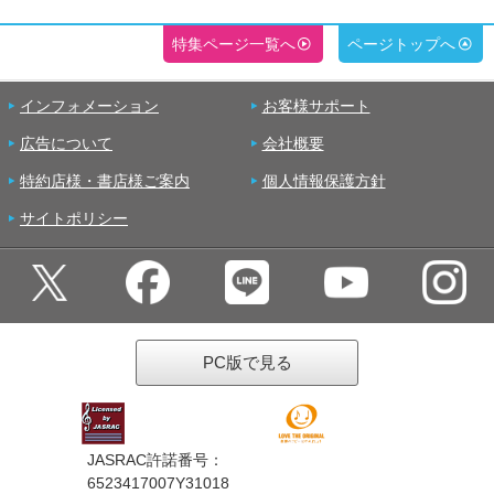
特集ページ一覧へ
ページトップへ
インフォメーション
お客様サポート
広告について
会社概要
特約店様・書店様ご案内
個人情報保護方針
サイトポリシー
PC版で見る
JASRAC許諾番号：
6523417007Y31018