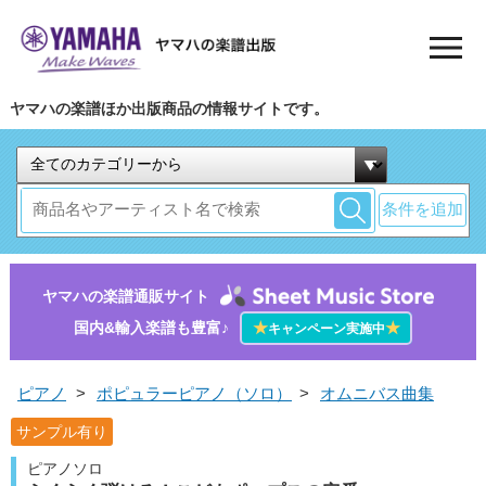
ヤマハの楽譜ほか出版商品の情報サイトです。
条件を追加
ヤマハの楽譜通販サイト
国内&輸入楽譜も豊富♪
★
★
キャンペーン実施中
ピアノ
>
ポピュラーピアノ（ソロ）
>
オムニバス曲集
サンプル有り
ピアノソロ