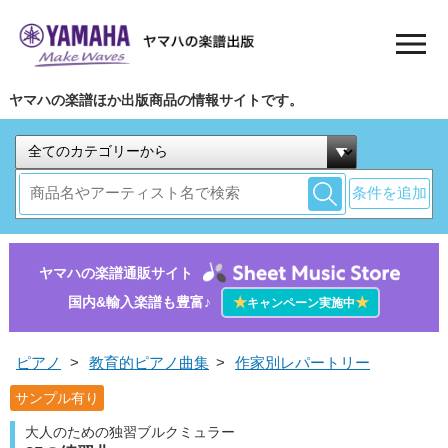
ヤマハの楽譜ほか出版商品の情報サイトです。
条件を追加
ヤマハの楽譜通販サイト
国内&輸入楽譜も豊富♪
★
★
キャンペーン実施中
ピアノ
>
教育的ピアノ曲集
>
作家別レパートリー
サンプル有り
大人のための独習ブルクミュラー