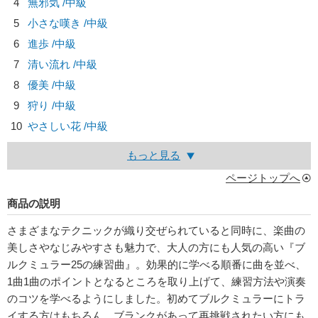
4
無邪気 /中級
5
小さな嘆き /中級
6
進歩 /中級
7
清い流れ /中級
8
優美 /中級
9
狩り /中級
10
やさしい花 /中級
もっと見る
ページトップへ
商品の説明
さまざまなテクニックが織り交ぜられていると同時に、楽曲の
美しさやなじみやすさも魅力で、大人の方にも人気の高い『ブ
ルクミュラー25の練習曲』。効果的に学べる順番に曲を並べ、
1曲1曲のポイントとなるところを取り上げて、練習方法や演奏
のコツを学べるようにしました。初めてブルクミュラーにトラ
イする方はもちろん、ブランクがあって再挑戦されたい方にも