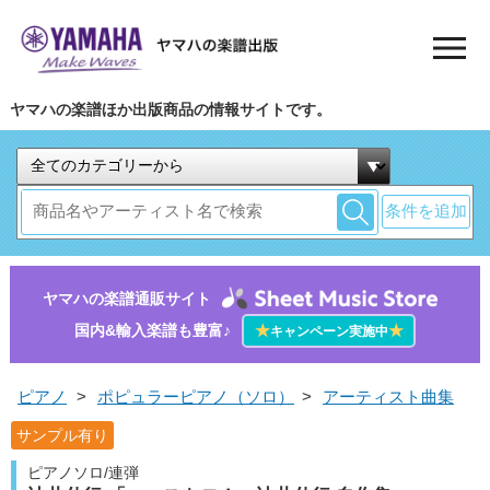
ヤマハの楽譜ほか出版商品の情報サイトです。
条件を追加
ヤマハの楽譜通販サイト
国内&輸入楽譜も豊富♪
★
★
キャンペーン実施中
ピアノ
>
ポピュラーピアノ（ソロ）
>
アーティスト曲集
サンプル有り
ピアノソロ/連弾