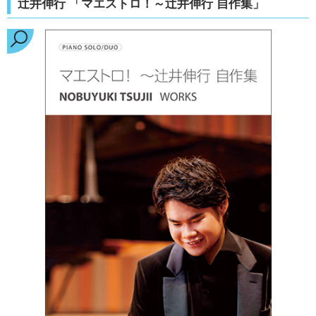
辻井伸行 「マエストロ！～辻井伸行 自作集」