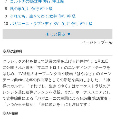
7
コルトナの朝/
辻井 伸行
/中上級
8
風の家/
辻井 伸行
/中上級
9
それでも、生きてゆく/
辻井 伸行
/中級
10
パガニーニ・ラプソディ XVIII/
辻井 伸行
/中上級
もっと見る
ページトップへ
商品の説明
クラシックの枠を越えて活躍の場を広げる辻井伸行。1月31日
に公開された映画『マエストロ！』のエンディング・テーマを
はじめ、TV番組のオープニング曲や映画『はやぶさ』のメーン
テーマ曲etc. 近年の作曲家としての活動を集約しました。「神
様のカルテ」「それでも、生きてゆく」はオーケストラ版のア
レンジを基に連弾アレンジを収載。また、ボーナススコアとし
て辻井編曲による「パガニーニの主題による狂詩曲 第18変奏」
「いつか王子様が」「星に願いを」にも注目です！
商品情報