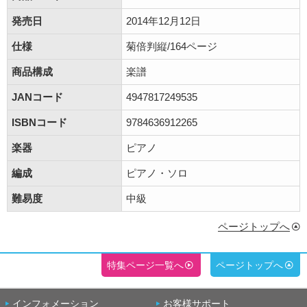
発売日
2014年12月12日
仕様
菊倍判縦/164ページ
商品構成
楽譜
JANコード
4947817249535
ISBNコード
9784636912265
楽器
ピアノ
編成
ピアノ・ソロ
難易度
中級
ページトップへ
特集ページ一覧へ
ページトップへ
インフォメーション
お客様サポート