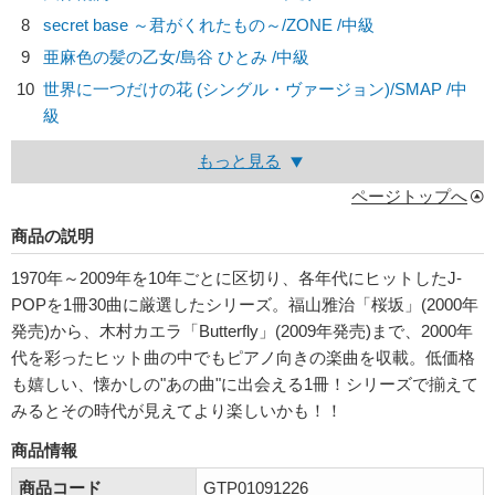
8
secret base ～君がくれたもの～/
ZONE
/中級
9
亜麻色の髪の乙女/
島谷 ひとみ
/中級
10
世界に一つだけの花 (シングル・ヴァージョン)/
SMAP
/中
級
もっと見る
ページトップへ
商品の説明
1970年～2009年を10年ごとに区切り、各年代にヒットしたJ-
POPを1冊30曲に厳選したシリーズ。福山雅治「桜坂」(2000年
発売)から、木村カエラ「Butterfly」(2009年発売)まで、2000年
代を彩ったヒット曲の中でもピアノ向きの楽曲を収載。低価格
も嬉しい、懐かしの"あの曲"に出会える1冊！シリーズで揃えて
みるとその時代が見えてより楽しいかも！！
商品情報
商品コード
GTP01091226