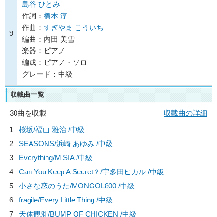
島谷 ひとみ
作詞：
橋本 淳
作曲：
すぎやま こういち
9
編曲：内田 美雪
楽器：ピアノ
編成：ピアノ・ソロ
グレード：中級
収載曲一覧
30曲を収載
収載曲の詳細
1
桜坂/
福山 雅治
/中級
2
SEASONS/
浜崎 あゆみ
/中級
3
Everything/
MISIA
/中級
4
Can You Keep A Secret？/
宇多田ヒカル
/中級
5
小さな恋のうた/
MONGOL800
/中級
6
fragile/
Every Little Thing
/中級
7
天体観測/
BUMP OF CHICKEN
/中級