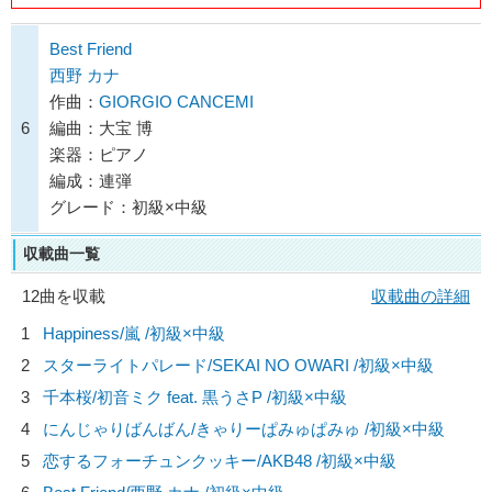
Best Friend
西野 カナ
作曲：
GIORGIO CANCEMI
6
編曲：大宝 博
楽器：ピアノ
編成：連弾
グレード：初級×中級
収載曲一覧
12曲を収載
収載曲の詳細
1
Happiness/
嵐
/初級×中級
2
スターライトパレード/
SEKAI NO OWARI
/初級×中級
3
千本桜/
初音ミク feat. 黒うさP
/初級×中級
4
にんじゃりばんばん/
きゃりーぱみゅぱみゅ
/初級×中級
5
恋するフォーチュンクッキー/
AKB48
/初級×中級