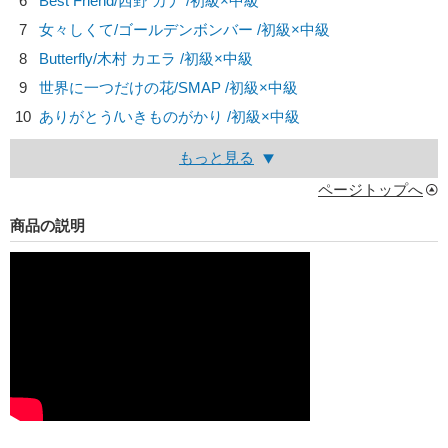
6
Best Friend/
西野 カナ
/初級×中級
7
女々しくて/
ゴールデンボンバー
/初級×中級
8
Butterfly/
木村 カエラ
/初級×中級
9
世界に一つだけの花/
SMAP
/初級×中級
10
ありがとう/
いきものがかり
/初級×中級
もっと見る
ページトップへ
商品の説明