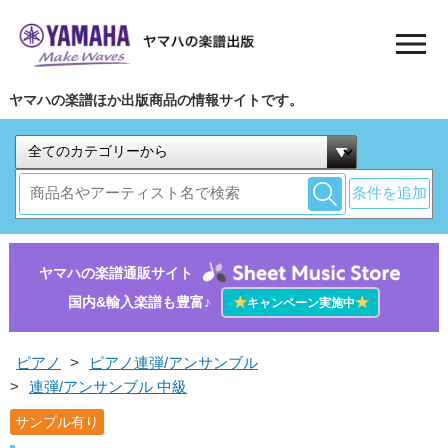
ヤマハの楽譜ほか出版商品の情報サイトです。
条件を追加
ヤマハの楽譜通販サイト
国内&輸入楽譜も豊富♪
★
★
キャンペーン実施中
ピアノ
>
ピアノ連弾/アンサンブル
>
連弾/アンサンブル 中級
サンプル有り