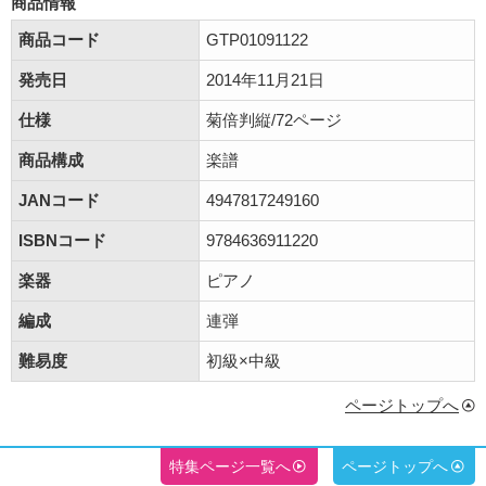
商品情報
商品コード
GTP01091122
発売日
2014年11月21日
仕様
菊倍判縦/72ページ
商品構成
楽譜
JANコード
4947817249160
ISBNコード
9784636911220
楽器
ピアノ
編成
連弾
難易度
初級×中級
ページトップへ
特集ページ一覧へ
ページトップへ