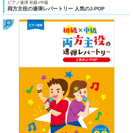
ピアノ連弾 初級×中級
両方主役の連弾レパートリー 人気のJ-POP