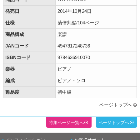
発売日
2014年10月24日
仕様
菊倍判縦/104ページ
商品構成
楽譜
JANコード
4947817248736
ISBNコード
9784636910070
楽器
ピアノ
編成
ピアノ・ソロ
難易度
初中級
ページトップへ
特集ページ一覧へ
ページトップへ