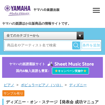
ヤマハの楽譜ほか出版商品の情報サイトです。
条件を追加
ヤマハの楽譜通販サイト
国内&輸入楽譜も豊富♪
★
★
キャンペーン実施中
ピアノ
>
ポピュラーピアノ（ソロ）
>
ディズニー
サンプル有り
ディズニー・オン・ステージ【発表会 成功マニュア