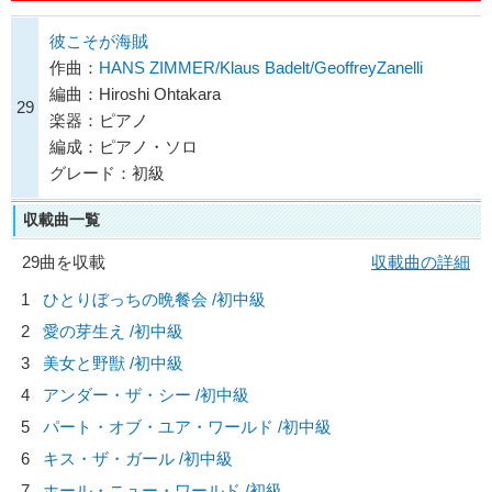
彼こそが海賊
作曲：
HANS ZIMMER/Klaus Badelt/GeoffreyZanelli
編曲：Hiroshi Ohtakara
29
楽器：ピアノ
編成：ピアノ・ソロ
グレード：初級
収載曲一覧
29曲を収載
収載曲の詳細
1
ひとりぼっちの晩餐会 /初中級
2
愛の芽生え /初中級
3
美女と野獣 /初中級
4
アンダー・ザ・シー /初中級
5
パート・オブ・ユア・ワールド /初中級
6
キス・ザ・ガール /初中級
7
ホール・ニュー・ワールド /初級