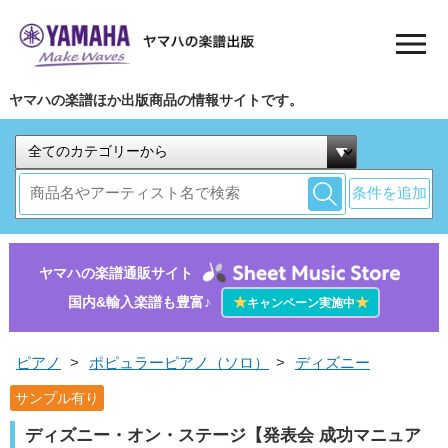
ヤマハの楽譜ほか出版商品の情報サイトです。
条件を追加
ヤマハの楽譜通販サイト
国内&輸入楽譜も豊富♪
★
★
キャンペーン実施中
ピアノ
>
ポピュラーピアノ（ソロ）
>
ディズニー
サンプル有り
ディズニー・オン・ステージ【発表会 成功マニュア