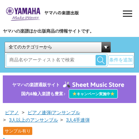
ヤマハの楽譜ほか出版商品の情報サイトです。
条件を追加
ヤマハの楽譜通販サイト
国内&輸入楽譜も豊富♪
★
★
キャンペーン実施中
ピアノ
>
ピアノ連弾/アンサンブル
>
3人以上のアンサンブル
>
3人4手連弾
サンプル有り