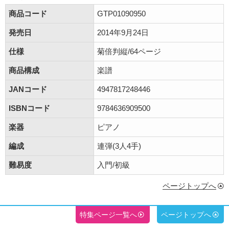
商品コード
GTP01090950
発売日
2014年9月24日
仕様
菊倍判縦/64ページ
商品構成
楽譜
JANコード
4947817248446
ISBNコード
9784636909500
楽器
ピアノ
編成
連弾(3人4手)
難易度
入門/初級
ページトップへ
特集ページ一覧へ
ページトップへ