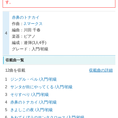
す。
赤鼻のトナカイ
作曲：
J.マークス
編曲：川田 千春
4
楽器：ピアノ
編成：連弾(3人4手)
グレード：入門/初級
収載曲一覧
12曲を収載
収載曲の詳細
1
ジングル・ベル /入門/初級
2
サンタが街にやってくる /入門/初級
3
そりすべり /入門/初級
4
赤鼻のトナカイ /入門/初級
5
きよしこの夜 /入門/初級
6
あわてんぼうのサンタクロース /入門/初級