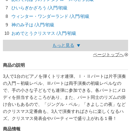
7
ひいらぎかざろう /入門/初級
8
ウィンター・ワンダーランド /入門/初級
9
神のみ子は /入門/初級
10
おめでとうクリスマス /入門/初級
もっと見る
ページトップへ
商品の説明
3人で1台のピアノを弾くトリオ連弾。Ⅰ・Ⅱパートは片手演奏
の入門～初級レベル、Ⅲパートは両手演奏の初級レベルなの
で、手の小さな子どもでも連弾に参加できる。各パートにメロ
ディを担当するところがあり、また、パート同士のリズムの掛
け合いもあるので、「ジングル・ベル」「きよしこの夜」など
のクリスマス定番曲も、3人で演奏すればさらに楽しくなるハ
ズ。クリスマス発表会やパーティーで盛り上がれる１冊！
商品情報