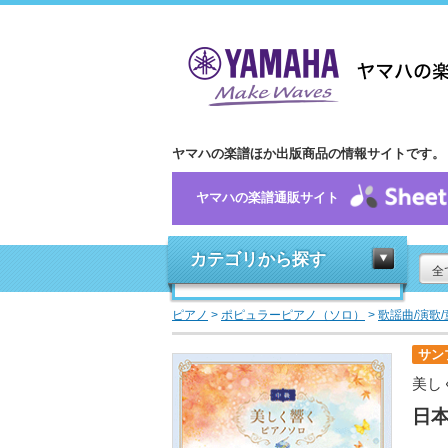
ヤマハの楽譜ほか出版商品の情報サイトです。
ヤマハの楽譜通販サイト
カテゴリから探す
全
ピアノ
>
ポピュラーピアノ（ソロ）
>
歌謡曲/演歌
サン
美し
日