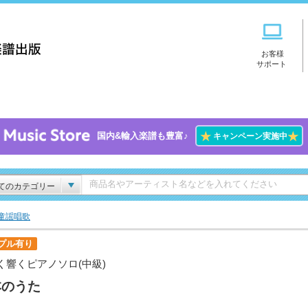
お客様
サポート
★
★
国内&輸入楽譜も豊富♪
キャンペーン実施中
てのカテゴリー
/童謡唱歌
プル有り
く響くピアノソロ(中級)
本のうた