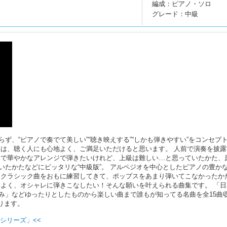
編成：ピアノ・ソロ
グレード：中級
ず、“ピアノで奏でて美しい”“聴き映えする”“しかも弾きやすい”をコンセプ
ジは、聴く人にも心地よく、ご満足いただけると思います。 人前で演奏を披露
いで華やかなアレンジで弾きたいけれど、上級は難しい…と思っていたかた、
いたかたなどにピッタリな“中級版”。 アルペジオを中心としたピアノの豊か
、クラシック曲をおもに練習してきて、ポップスをあまり弾いてこなかったか
こよく、オシャレに弾きこなしたい！そんな願いを叶えられる曲集です。 「日
み」などゆったりとしたものから楽しい曲まで誰もが知ってる名曲を全15曲
ります。
シリーズ」<<