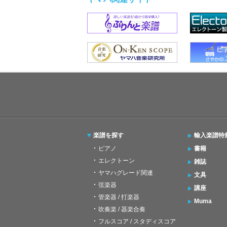
楽譜を探す
輸入楽譜特
ピアノ
書籍
エレクトーン
雑誌
ヤマハグレード関連
文具
弦楽器
講座
管楽器 / 打楽器
Muma
吹奏楽 / 器楽合奏
フルスコア / スタディスコア