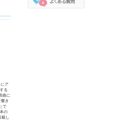
トにア
する
原曲に
な響き
たで
本の
収載し