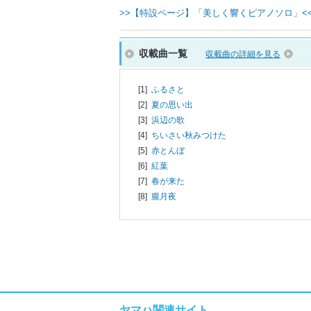
>>【特設ページ】「美しく響くピアノソロ」<
収載曲一覧
収載曲の詳細を見る
[1]
ふるさと
[2]
夏の思い出
[3]
浜辺の歌
[4]
ちいさい秋みつけた
[5]
赤とんぼ
[6]
紅葉
[7]
春が来た
[8]
朧月夜
ヤマハ関連サイト