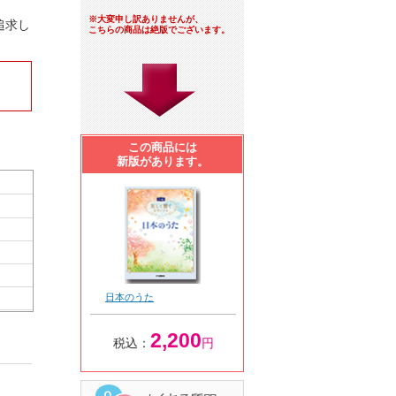
※大変申し訳ありませんが、
追求し
こちらの商品は絶版でございます。
この商品には
新版があります。
日本のうた
2,200
税込：
円