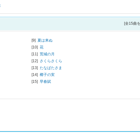
<
[全15曲
[9]
夏は来ぬ
[10]
花
[11]
荒城の月
[12]
さくらさくら
[13]
たなばたさま
[14]
椰子の実
[15]
早春賦