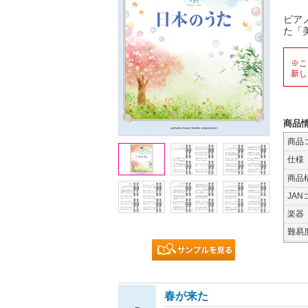
ピア
た「
※こ
新し
商品
商品
仕様
商品
JAN
楽器
難易
春が来た