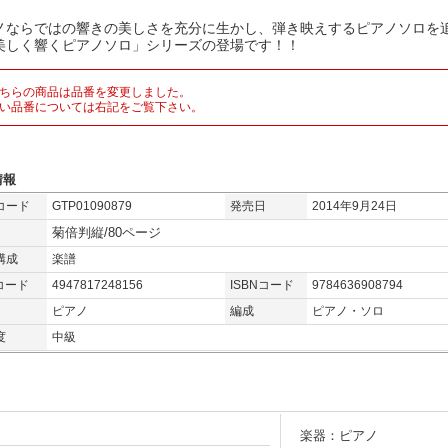
ノならではの響きの美しさを充分に生かし、弾き映えするピアノソロを
美しく響くピアノソロ」シリーズの登場です！！
ちらの商品は品番を変更しました。
い品番については右記をご覧下さい。
情報
コード
GTP01090879
発売日
2014年9月24日
菊倍判縦/80ページ
構成
楽譜
コード
4947817248156
ISBNコード
9784636908794
ピアノ
編成
ピアノ・ソロ
度
中級
楽器：ピアノ