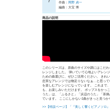
7
作曲：
岡野 貞一
編曲：大宝 博
商品の説明
このシリーズは、原曲のサイズや調にはこだわら
レンジしました。 弾いていて心地よいアレン
ための曲選びに、ぜひご活用ください。 きれ
忠実なアレンジでは物足りないなぁ…と思って
を楽しむアレンジになっています。 これまで
も、お楽しみいただけます。 ポップスをかっ
うた」は、「ふるさと」「浜辺のうた」「茶摘
ています。 ここにしかない1曲がきっと見つか
>>【特設ページ】「『美しく響くピアノソロ』