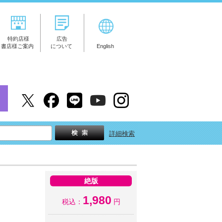
特約店様
広告
書店様ご案内
について
English
詳細検索
絶版
1,980
税込：
円