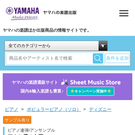
ヤマハの楽譜ほか出版商品の情報サイトです。
条件を追加
ヤマハの楽譜通販サイト
国内&輸入楽譜も豊富♪
★
★
キャンペーン実施中
ピアノ
>
ポピュラーピアノ（ソロ）
>
ディズニー
サンプル有り
ピアノ連弾/アンサンブル