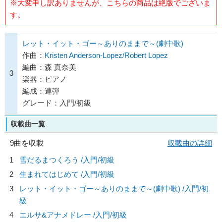
※大変申し訳ありませんが、こちらの商品は絶版でございま
す。
レット・イット・ゴー～ありのままで～(劇中歌)
作曲：
Kristen Anderson-Lopez/Robert Lopez
編曲：森 真奈美
3
楽器：ピアノ
編成：連弾
グレード：入門/初級
収載曲一覧
9曲を収載
収載曲の詳細
1
雪だるまつくろう /入門/初級
2
生まれてはじめて /入門/初級
3
レット・イット・ゴー～ありのままで～(劇中歌) /入門/初
級
4
エルサ&アナメドレー /入門/初級