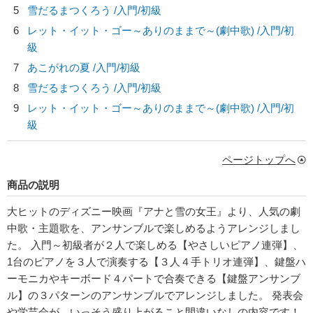
5
雪だるまつくろう /入門/初級
6
レット・イット・ゴー～ありのままで～(劇中歌) /入門/初
級
7
あこがれの夏 /入門/初級
8
雪だるまつくろう /入門/初級
9
レット・イット・ゴー～ありのままで～(劇中歌) /入門/初
級
ページトップへ
商品の説明
大ヒットのディズニー映画『アナと雪の女王』より、人気の劇
中歌・主題歌を、アンサンブルで楽しめるようアレンジしまし
た。 入門～初級者が２人で楽しめる【やさしいピアノ連弾】、
1台のピアノを３人で演奏する【３人４手トリオ連弾】、鍵盤ハ
ーモニカやキーボード４パートで合奏できる【鍵盤アンサンブ
ル】の３パターンのアンサンブルでアレンジしました。 発表会
や学芸会が、いっそう盛り上がること間違いなしの内容です！