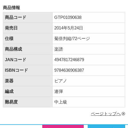
商品情報
商品コード
GTP01090638
発売日
2014年5月24日
仕様
菊倍判縦/72ページ
商品構成
楽譜
JANコード
4947817246879
ISBNコード
9784636906387
楽器
ピアノ
編成
連弾
難易度
中上級
ページトップへ