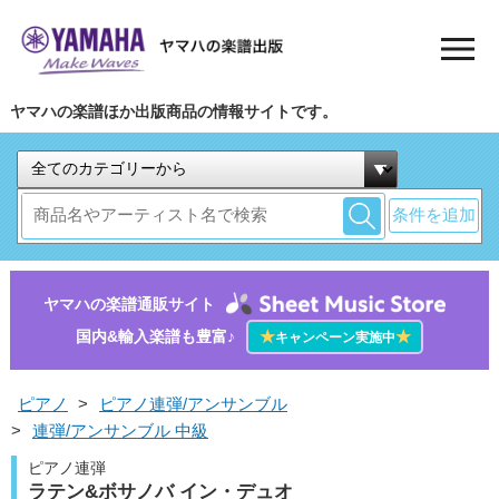
ヤマハの楽譜ほか出版商品の情報サイトです。
条件を追加
ヤマハの楽譜通販サイト
国内&輸入楽譜も豊富♪
★
★
キャンペーン実施中
ピアノ
>
ピアノ連弾/アンサンブル
>
連弾/アンサンブル 中級
ピアノ連弾
ラテン&ボサノバ イン・デュオ