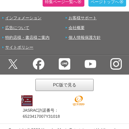
特集ページ一覧へ
ページトップへ
インフォメーション
お客様サポート
広告について
会社概要
特約店様・書店様ご案内
個人情報保護方針
サイトポリシー
PC版で見る
JASRAC許諾番号：
6523417007Y31018