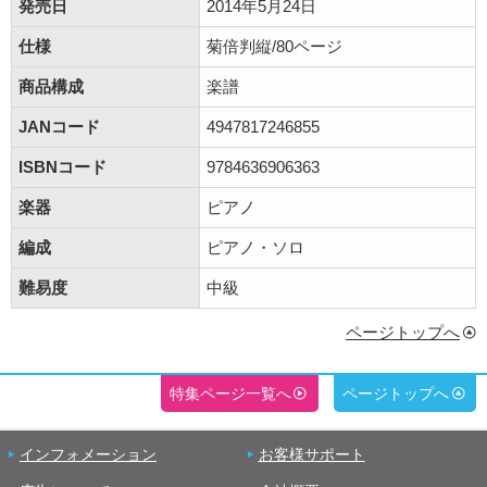
発売日
2014年5月24日
仕様
菊倍判縦/80ページ
商品構成
楽譜
JANコード
4947817246855
ISBNコード
9784636906363
楽器
ピアノ
編成
ピアノ・ソロ
難易度
中級
ページトップへ
特集ページ一覧へ
ページトップへ
インフォメーション
お客様サポート