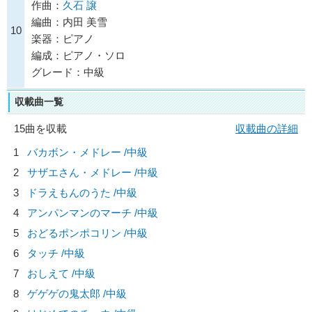
作曲：
久石 譲
編曲：内田 美雪
10
楽器：ピアノ
編成：ピアノ・ソロ
グレード：中級
収載曲一覧
15曲を収載
収載曲の詳細
1
バカボン・メドレー /中級
2
サザエさん・メドレー /中級
3
ドラえもんのうた /中級
4
アンパンマンのマーチ /中級
5
おどるポンポコリン /中級
6
タッチ /中級
7
おしえて /中級
8
ゲゲゲの鬼太郎 /中級