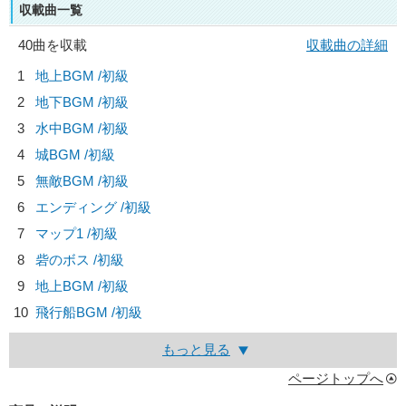
収載曲一覧
40曲を収載
収載曲の詳細
1
地上BGM /初級
2
地下BGM /初級
3
水中BGM /初級
4
城BGM /初級
5
無敵BGM /初級
6
エンディング /初級
7
マップ1 /初級
8
砦のボス /初級
9
地上BGM /初級
10
飛行船BGM /初級
もっと見る
ページトップへ