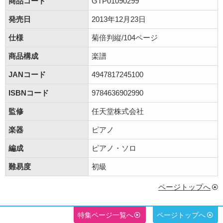
商品コード
GTP01090299
発売日
2013年12月23日
仕様
菊倍判縦/104ページ
商品構成
楽譜
JANコード
4947817245100
ISBNコード
9784636902990
監修
任天堂株式会社
楽器
ピアノ
編成
ピアノ・ソロ
難易度
初級
ページトップへ
特集ページ一覧へ
ページトップへ