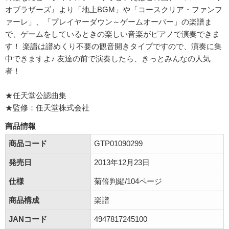
オブラザーズ』より「地上BGM」や「コースクリア・ファンフ
ァーレ」、「プレイヤーダウン～ゲームオーバー」の楽譜ま
で、ゲームをしているときの楽しい音楽がピアノで演奏できま
す！ 楽譜は譜めくり不要の観音開きタイプですので、演奏に集
中できますよ♪ 友達の前で演奏したら、きっとみんなの人気
者！
★任天堂公認曲集
★監修：任天堂株式会社
商品情報
商品コード
GTP01090299
発売日
2013年12月23日
仕様
菊倍判縦/104ページ
商品構成
楽譜
JANコード
4947817245100