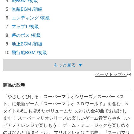
4
城BGM /初級
5
無敵BGM /初級
6
エンディング /初級
7
マップ1 /初級
8
砦のボス /初級
9
地上BGM /初級
10
飛行船BGM /初級
もっと見る
ページトップへ
商品の説明
『やさしくひける、スーパーマリオシリーズ／スーパーベス
ト』に最新ゲーム『スーパーマリオ ３Ｄワールド』を含む、5
タイトル6曲も増えたボリュームたっぷりの全40曲でお届けし
ます！ スーパーマリオシリーズの楽しいゲーム音楽をやさしい
ピアノアレンジで楽しもう！ ゲーム・ミュージックを楽しめる
のはなんと19タイトル。 マリオといえばこの曲、『スーパマリ