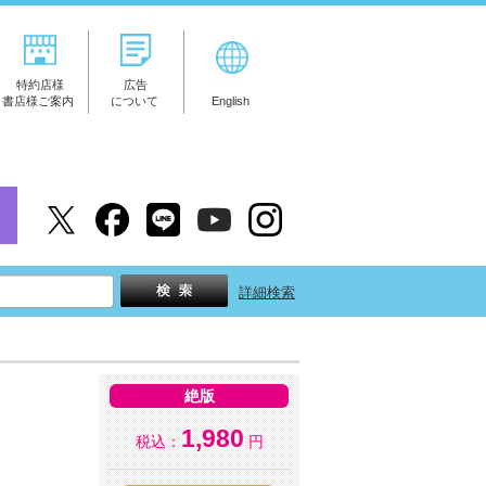
特約店様
広告
書店様ご案内
について
English
詳細検索
絶版
1,980
税込：
円