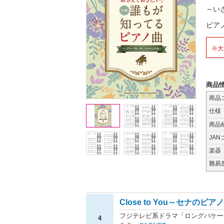
～い
ピア
※大
商品
商品
仕様
商品
JAN
楽器
難易
Close to You～セナのピアノ
フジテレビ系ドラマ「ロングバケー
4