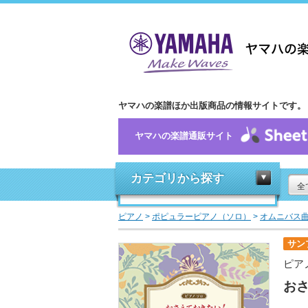
ヤマハの楽譜ほか出版商品の情報サイトです。
ヤマハの楽譜通販サイト
カテゴリから探す
全
ピアノ
>
ポピュラーピアノ（ソロ）
>
オムニバス
サン
ピア
お