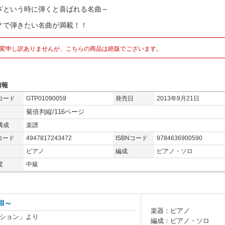
ざという時に弾くと喜ばれる名曲～
ノで弾きたい名曲が満載！！
変申し訳ありませんが、こちらの商品は絶版でございます。
情報
コード
GTP01090059
発売日
2013年9月21日
菊倍判縦/116ページ
構成
楽譜
コード
4947817243472
ISBNコード
9784636900590
ピアノ
編成
ピアノ・ソロ
度
中級
II～
楽器：ピアノ
ション」より
編成：ピアノ・ソロ