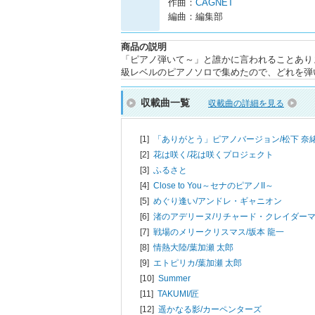
作曲：
CAGNET
編曲：編集部
商品の説明
「ピアノ弾いて～」と誰かに言われることあり
級レベルのピアノソロで集めたので、どれを弾
収載曲一覧
収載曲の詳細を見る
[1]
「ありがとう」ピアノバージョン/
松下 奈
[2]
花は咲く/
花は咲くプロジェクト
[3]
ふるさと
[4]
Close to You～セナのピアノII～
[5]
めぐり逢い/
アンドレ・ギャニオン
[6]
渚のアデリーヌ/
リチャード・クレイダー
[7]
戦場のメリークリスマス/
坂本 龍一
[8]
情熱大陸/
葉加瀬 太郎
[9]
エトピリカ/
葉加瀬 太郎
[10]
Summer
[11]
TAKUMI/匠
[12]
遥かなる影/
カーペンターズ