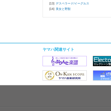
[13]
デスペラード/
イーグルス
[14]
美女と野獣
ヤマハ関連サイト