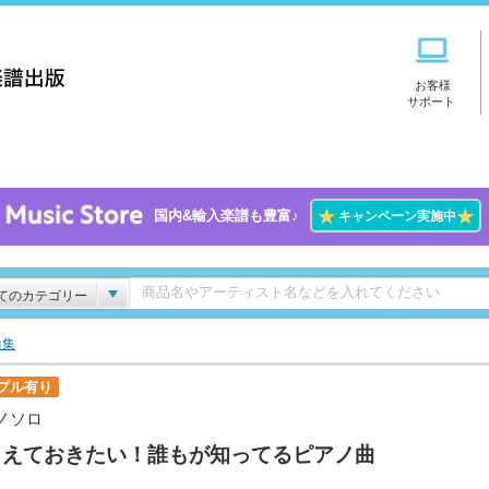
お客様
サポート
★
★
国内&輸入楽譜も豊富♪
キャンペーン実施中
てのカテゴリー
曲集
プル有り
ノソロ
さえておきたい！誰もが知ってるピアノ曲