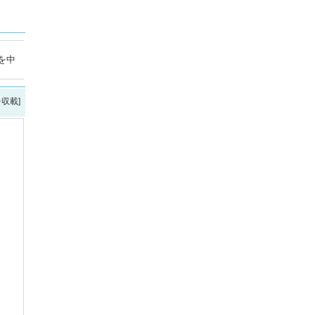
を中
を収載]