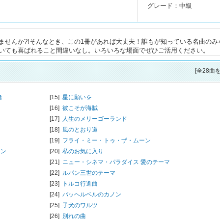
グレード：中級
ませんか?!そんなとき、この1冊があれば大丈夫！誰もが知っている名曲のみ
いても喜ばれること間違いなし。いろいろな場面でぜひご活用ください。
[全28曲
緒
[15]
星に願いを
[16]
彼こそが海賊
[17]
人生のメリーゴーランド
[18]
風のとおり道
[19]
フライ・ミー・トゥ・ザ・ムーン
マン
[20]
私のお気に入り
[21]
ニュー・シネマ・パラダイス 愛のテーマ
[22]
ルパン三世のテーマ
[23]
トルコ行進曲
[24]
パッヘルベルのカノン
[25]
子犬のワルツ
[26]
別れの曲