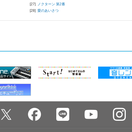
[27]
ノクターン 第2番
[28]
愛のあいさつ