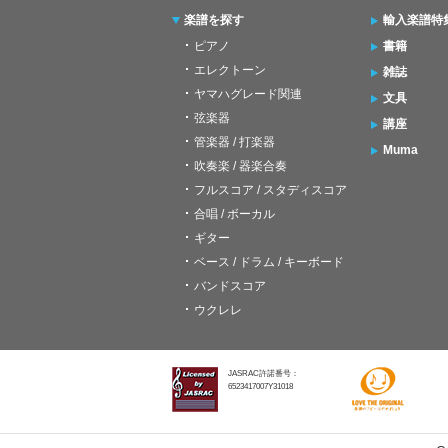
楽譜を探す
輸入楽譜特
ピアノ
書籍
エレクトーン
雑誌
ヤマハグレード関連
文具
弦楽器
講座
管楽器 / 打楽器
Muma
吹奏楽 / 器楽合奏
フルスコア / スタディスコア
合唱 / ボーカル
ギター
ベース / ドラム / キーボード
バンドスコア
ウクレレ
JASRAC許諾番号：
6523417007Y31018