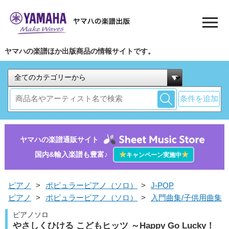
ヤマハの楽譜ほか出版商品の情報サイトです。
条件を追加
ヤマハの楽譜通販サイト
国内&輸入楽譜も豊富♪
★
★
キャンペーン実施中
ピアノ
>
ポピュラーピアノ（ソロ）
>
J-POP
ピアノ
>
ポピュラーピアノ（ソロ）
>
入門曲集/子供用曲集
ピアノソロ
やさしくひける こどもヒッツ ～Happy Go Lucky！