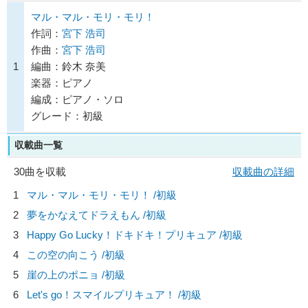
マル・マル・モリ・モリ！
作詞：
宮下 浩司
作曲：
宮下 浩司
1
編曲：鈴木 奈美
楽器：ピアノ
編成：ピアノ・ソロ
グレード：初級
収載曲一覧
30曲を収載
収載曲の詳細
1
マル・マル・モリ・モリ！ /初級
2
夢をかなえてドラえもん /初級
3
Happy Go Lucky！ドキドキ！プリキュア /初級
4
この空の向こう /初級
5
崖の上のポニョ /初級
6
Let's go！スマイルプリキュア！ /初級