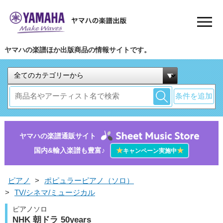
ヤマハの楽譜ほか出版商品の情報サイトです。
条件を追加
ヤマハの楽譜通販サイト
国内&輸入楽譜も豊富♪
★
★
キャンペーン実施中
ピアノ
>
ポピュラーピアノ（ソロ）
>
TV/シネマ/ミュージカル
ピアノソロ
NHK 朝ドラ 50years