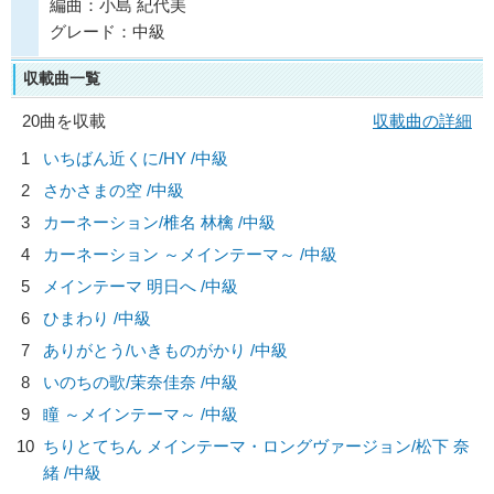
編曲：小島 紀代美
グレード：中級
収載曲一覧
20曲を収載
収載曲の詳細
1
いちばん近くに/
HY
/中級
2
さかさまの空 /中級
3
カーネーション/
椎名 林檎
/中級
4
カーネーション ～メインテーマ～ /中級
5
メインテーマ 明日へ /中級
6
ひまわり /中級
7
ありがとう/
いきものがかり
/中級
8
いのちの歌/
茉奈佳奈
/中級
9
瞳 ～メインテーマ～ /中級
10
ちりとてちん メインテーマ・ロングヴァージョン/
松下 奈
緒
/中級