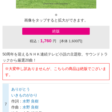
画像をタップすると拡大ができます。
絶版
1,760
税込：
円 [本体 1,600円]
50周年を迎えるＮＨＫ連続テレビ小説の主題歌、サウンドトラ
ックから厳選20曲！
※大変申し訳ありませんが、こちらの商品は絶版でございま
す。
ありがとう
いきものがかり
作詞：
水野 良樹
7
作曲：
水野 良樹