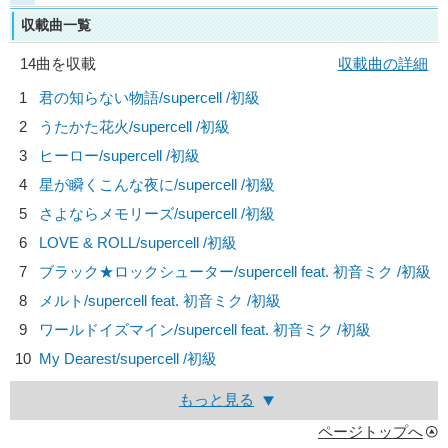
収載曲一覧
14曲を収載
収載曲の詳細
1
君の知らない物語/
supercell
/初級
2
うたかた花火/
supercell
/初級
3
ヒーロー/
supercell
/初級
4
星が瞬くこんな夜に/
supercell
/初級
5
さよならメモリーズ/
supercell
/初級
6
LOVE & ROLL/
supercell
/初級
7
ブラック★ロックシューター/
supercell feat. 初音ミク
/初級
8
メルト/
supercell feat. 初音ミク
/初級
9
ワールドイズマイン/
supercell feat. 初音ミク
/初級
10
My Dearest/
supercell
/初級
もっと見る
ページトップへ