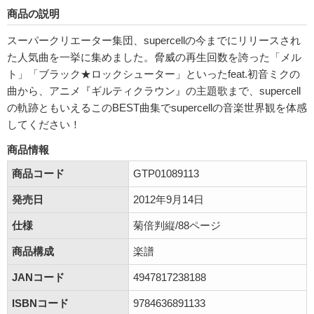
商品の説明
スーパークリエーター集団、supercellの今までにリリースされ
た人気曲を一挙に集めました。脅威の再生回数を誇った「メル
ト」「ブラック★ロックシューター」といったfeat.初音ミクの
曲から、アニメ『ギルティクラウン』の主題歌まで、supercell
の軌跡ともいえるこのBEST曲集でsupercellの音楽世界観を体感
してください！
商品情報
商品コード
GTP01089113
発売日
2012年9月14日
仕様
菊倍判縦/88ページ
商品構成
楽譜
JANコード
4947817238188
ISBNコード
9784636891133