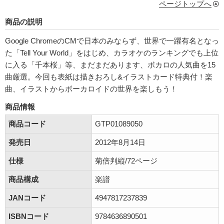
ページトップへ
商品の説明
Google ChromeのCMで日本のみならず、世界で一躍有名となっ
た「Tell Your World」をはじめ、カラオケのランキングでも上位
に入る「千本桜」等、まだまだあります、ボカロの人気曲を15
曲厳選。今回も表紙は描きおろし&イラストカード特典付！楽
曲、イラストからボーカロイドの世界を楽しもう！
商品情報
商品コード
GTP01089050
発売日
2012年8月14日
仕様
菊倍判縦/72ページ
商品構成
楽譜
JANコード
4947817237839
ISBNコード
9784636890501