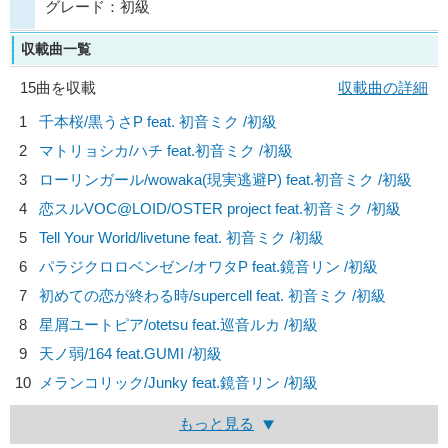
グレード：初級
収載曲一覧
15曲を収載
収載曲の詳細
1
千本桜/
黒うさP feat. 初音ミク
/初級
2
マトリョシカ/
ハチ feat.初音ミク
/初級
3
ローリンガール/
wowaka(現実逃避P) feat.初音ミク
/初級
4
恋スルVOC@LOID/
OSTER project feat.初音ミク
/初級
5
Tell Your World/
livetune feat. 初音ミク
/初級
6
パラジクロロベンゼン/
オワタP feat.鏡音リン
/初級
7
初めての恋が終わる時/
supercell feat. 初音ミク
/初級
8
星屑ユートピア/
otetsu feat.巡音ルカ
/初級
9
天ノ弱/
164 feat.GUMI
/初級
10
メランコリック/
Junky feat.鏡音リン
/初級
もっと見る