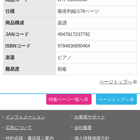
仕様
菊倍判縦/176ページ
商品構成
楽譜
JANコード
4947817237792
ISBNコード
9784636890464
楽器
ピアノ
難易度
初級
ページトップへ
特集ページ一覧へ
ページトップへ
インフォメーション
お客様サポート
広告について
会社概要
特約店様・書店様ご案内
個人情報保護方針