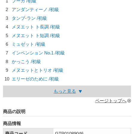
1
フーガ /初級
2
アンダンティーノ /初級
3
タンブ-ラン /初級
4
メヌエット ト長調 /初級
5
メヌエット ト短調 /初級
6
ミュゼット /初級
7
インベンション No.1 /初級
8
かっこう /初級
9
メヌエットとトリオ /初級
10
エリーゼのために /初級
もっと見る
ページトップへ
商品の説明
商品情報
商品コード
GTP01089046