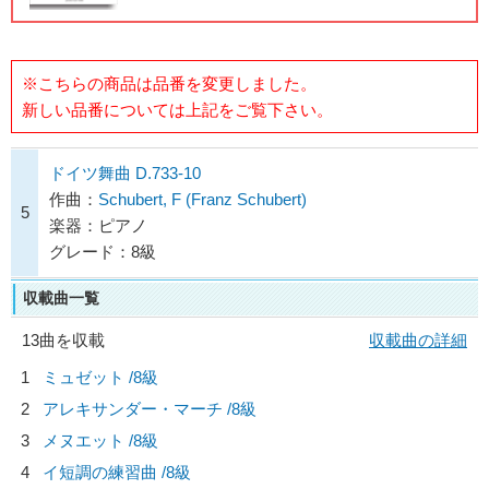
※こちらの商品は品番を変更しました。
新しい品番については上記をご覧下さい。
ドイツ舞曲 D.733-10
作曲：
Schubert, F (Franz Schubert)
5
楽器：ピアノ
グレード：8級
収載曲一覧
13曲を収載
収載曲の詳細
1
ミュゼット /8級
2
アレキサンダー・マーチ /8級
3
メヌエット /8級
4
イ短調の練習曲 /8級