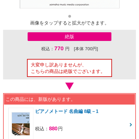
画像をタップすると拡大ができます。
絶版
770
税込：
円 [本体 700円]
大変申し訳ありませんが、
こちらの商品は絶版でございます。
この商品には、新版があります。
ピアノメトード 名曲編 8級－1
880
税込：
円