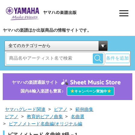
ヤマハの楽譜ほか出版商品の情報サイトです。
条件を追加
ヤマハの楽譜通販サイト
国内&輸入楽譜も豊富♪
★
★
キャンペーン実施中
ヤマハグレード関連
>
ピアノ
>
範例曲集
ピアノ
>
教育的ピアノ曲集
>
名曲選
>
ピアノメトード名曲編/オリジナル編
ピアノメトード 名曲編 8級－1