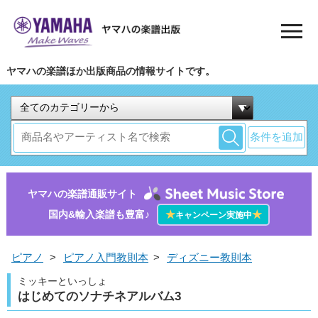
ヤマハの楽譜ほか出版商品の情報サイトです。
条件を追加
ヤマハの楽譜通販サイト
国内&輸入楽譜も豊富♪
★
★
キャンペーン実施中
ピアノ
>
ピアノ入門教則本
>
ディズニー教則本
ミッキーといっしょ
はじめてのソナチネアルバム3