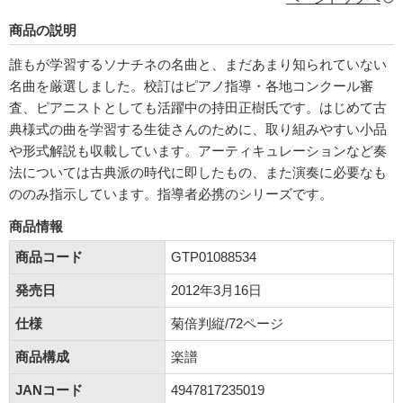
商品の説明
誰もが学習するソナチネの名曲と、まだあまり知られていない
名曲を厳選しました。校訂はピアノ指導・各地コンクール審
査、ピアニストとしても活躍中の持田正樹氏です。はじめて古
典様式の曲を学習する生徒さんのために、取り組みやすい小品
や形式解説も収載しています。アーティキュレーションなど奏
法については古典派の時代に即したもの、また演奏に必要なも
ののみ指示しています。指導者必携のシリーズです。
商品情報
商品コード
GTP01088534
発売日
2012年3月16日
仕様
菊倍判縦/72ページ
商品構成
楽譜
JANコード
4947817235019