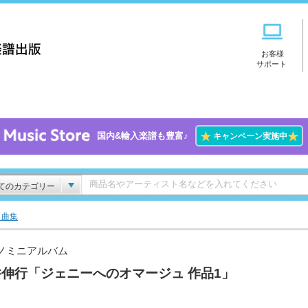
お客様
サポート
★
★
国内&輸入楽譜も豊富♪
キャンペーン実施中
てのカテゴリー
ト曲集
ノミニアルバム
伸行「ジェニーへのオマージュ 作品1」