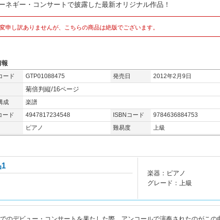
カーネギー・コンサートで披露した最新オリジナル作品！
変申し訳ありませんが、こちらの商品は絶版でございます。
情報
コード
GTP01088475
発売日
2012年2月9日
菊倍判縦/16ページ
構成
楽譜
コード
4947817234548
ISBNコード
9784636884753
ピアノ
難易度
上級
1
楽器：ピアノ
グレード：上級
ールでのデビュー・コンサートを果たした際、アンコールで演奏されたのがこの