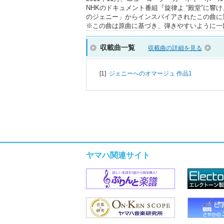
NHKのドキュメント番組『旋律よ “殿堂”に
のジェニー」からインスパイアされたこの曲に
※この曲は原曲に基づき、弾きやすいように一
収載曲一覧
収載曲の詳細を見る
[1]
ジェニーへのオマージュ 作品1
ヤマハ関連サイト