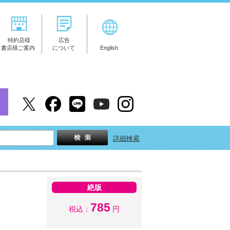
特約店様
広告
書店様ご案内
について
English
詳細検索
絶版
785
税込：
円