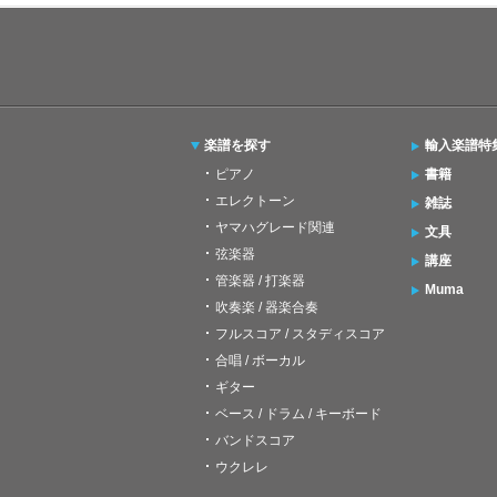
楽譜を探す
輸入楽譜特
ピアノ
書籍
エレクトーン
雑誌
ヤマハグレード関連
文具
弦楽器
講座
管楽器 / 打楽器
Muma
吹奏楽 / 器楽合奏
フルスコア / スタディスコア
合唱 / ボーカル
ギター
ベース / ドラム / キーボード
バンドスコア
ウクレレ