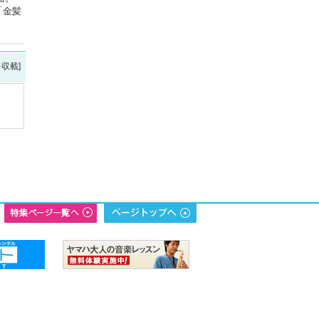
「金髪
を収載]