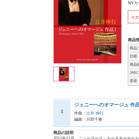
NY
※大
商品
商品
仕様
商品
JAN
楽器
ジェニーへのオマージュ 作品
1
作曲：
辻井 伸行
編曲：川田千春
商品の説明
2011年11月、ニューヨーク・カーネギーホ