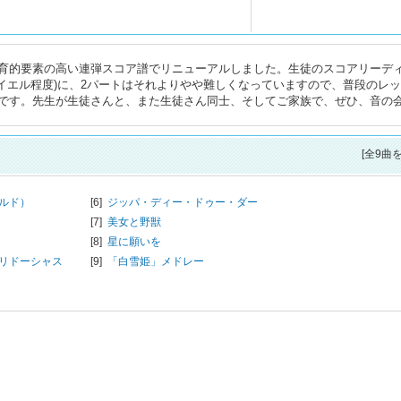
育的要素の高い連弾スコア譜でリニューアルしました。生徒のスコアリーデ
イエル程度)に、2パートはそれよりやや難しくなっていますので、普段のレ
です。先生が生徒さんと、また生徒さん同士、そしてご家族で、ぜひ、音の
[全9曲
ルド）
[6]
ジッパ・ディー・ドゥー・ダー
[7]
美女と野獣
[8]
星に願いを
リドーシャス
[9]
「白雪姫」メドレー