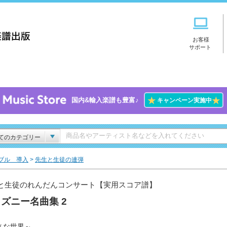
お客様
サポート
★
★
国内&輸入楽譜も豊富♪
キャンペーン実施中
てのカテゴリー
ブル 導入
>
先生と生徒の連弾
と生徒のれんだんコンサート【実用スコア譜】
ズニー名曲集 2
さな世界～