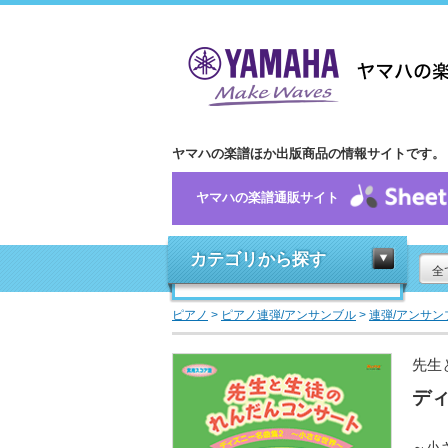
ヤマハの楽譜ほか出版商品の情報サイトです。
ヤマハの楽譜通販サイト
カテゴリから探す
全
ピアノ
>
ピアノ連弾/アンサンブル
>
連弾/アンサン
先生
ディ
～小