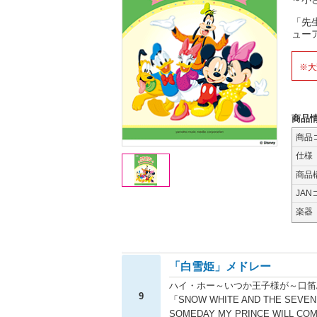
「先
ュー
※大
商品
商品
仕様
商品
JAN
楽器
「白雪姫」メドレー
ハイ・ホー～いつか王子様が～口笛
9
「SNOW WHITE AND THE SEVEN
SOMEDAY MY PRINCE WILL CO