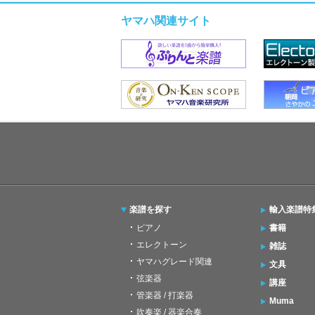
ヤマハ関連サイト
楽譜を探す
輸入楽譜特
ピアノ
書籍
エレクトーン
雑誌
ヤマハグレード関連
文具
弦楽器
講座
管楽器 / 打楽器
Muma
吹奏楽 / 器楽合奏