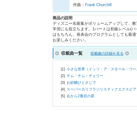
作曲：
Frank Churchill
商品の説明
ディズニー名曲集がボリュームアップして、教
学習にも役立ちます。1パートは初級レベル(バ
はもちろん、発表会のプログラムとしても最適
お楽しみください。
収載曲一覧
収載曲の詳細を見る
[1]
小さな世界（イッツ・ア・スモール・ワー
[2]
チム・チム・チェリー
[3]
お砂糖ひとさじで
[4]
スーパーカリフラジリスティクエクスピア
[5]
右から2番目の星