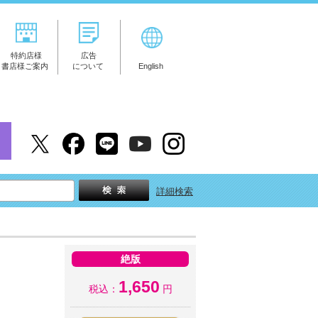
特約店様
広告
書店様ご案内
について
English
詳細検索
絶版
1,650
税込：
円