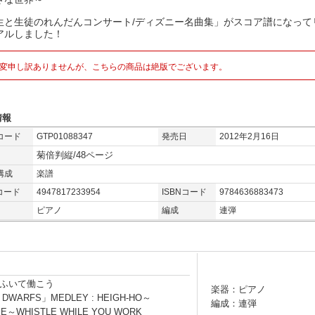
生と生徒のれんだんコンサート/ディズニー名曲集」がスコア譜になって
アルしました！
変申し訳ありませんが、こちらの商品は絶版でございます。
情報
コード
GTP01088347
発売日
2012年2月16日
菊倍判縦/48ページ
構成
楽譜
コード
4947817233954
ISBNコード
9784636883473
ピアノ
編成
連弾
ふいて働こう
楽器：ピアノ
 DWARFS」MEDLEY : HEIGH-HO～
編成：連弾
ME～WHISTLE WHILE YOU WORK