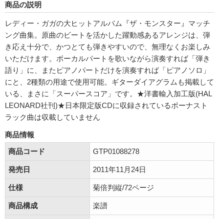
商品の説明
レディー・ガガの大ヒットアルバム『ザ・モンスター』マッチ
ング曲集。原曲のビートを活かした躍動感あるアレンジは、弾
き応え十分で、かつとても弾きやすいので、無理なくお楽しみ
いただけます。ボーカルパートを歌いながら演奏すれば「弾き
語り」に、またピアノパートだけを演奏すれば「ピアノソロ」
にと、2種類の用途で使用可能。ギターダイアグラムも掲載して
いる、まさに「スーパースコア」です。★洋書輸入加工版(HAL
LEONARD社刊)★日本限定版CDに収録されているボーナスト
ラック曲は収載していません
商品情報
商品コード
GTP01088278
発売日
2011年11月24日
仕様
菊倍判縦/72ページ
商品構成
楽譜