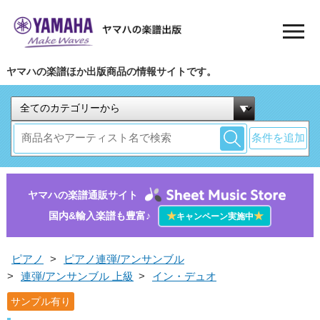
ヤマハの楽譜ほか出版商品の情報サイトです。
条件を追加
ヤマハの楽譜通販サイト
国内&輸入楽譜も豊富♪
★
★
キャンペーン実施中
ピアノ
>
ピアノ連弾/アンサンブル
>
連弾/アンサンブル 上級
>
イン・デュオ
サンプル有り