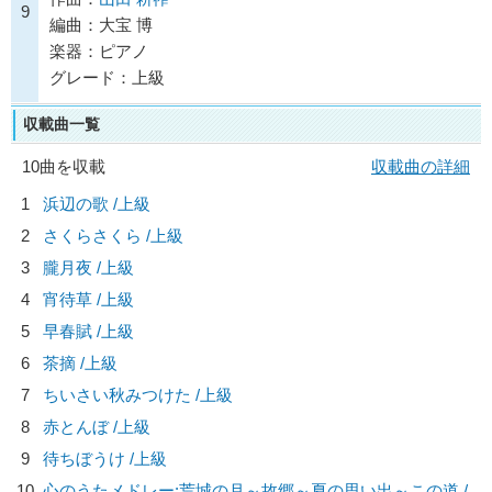
9
編曲：大宝 博
楽器：ピアノ
グレード：上級
収載曲一覧
10曲を収載
収載曲の詳細
1
浜辺の歌 /上級
2
さくらさくら /上級
3
朧月夜 /上級
4
宵待草 /上級
5
早春賦 /上級
6
茶摘 /上級
7
ちいさい秋みつけた /上級
8
赤とんぼ /上級
9
待ちぼうけ /上級
10
心のうたメドレー:荒城の月～故郷～夏の思い出～この道 /