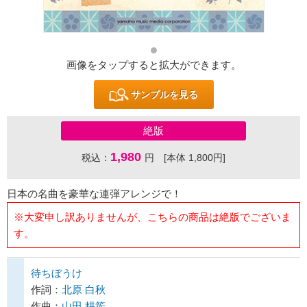
画像をタップすると拡大ができます。
サンプルを見る
絶版
1,980
税込：
円 [本体 1,800円]
日本の名曲を豪華な連弾アレンジで！
※大変申し訳ありませんが、こちらの商品は絶版でございま
す。
待ちぼうけ
作詞：
北原 白秋
作曲：
山田 耕筰