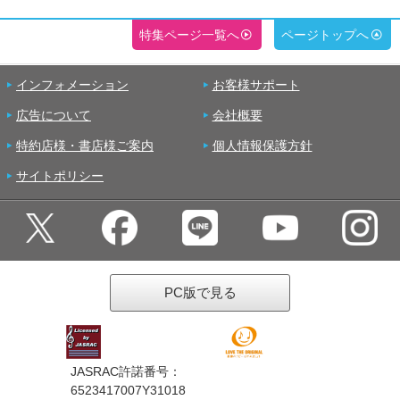
特集ページ一覧へ
ページトップへ
インフォメーション
お客様サポート
広告について
会社概要
特約店様・書店様ご案内
個人情報保護方針
サイトポリシー
PC版で見る
JASRAC許諾番号：
6523417007Y31018