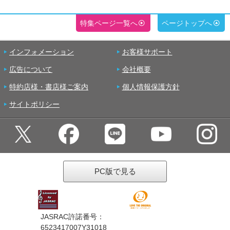
特集ページ一覧へ
ページトップへ
インフォメーション
お客様サポート
広告について
会社概要
特約店様・書店様ご案内
個人情報保護方針
サイトポリシー
PC版で見る
JASRAC許諾番号：
6523417007Y31018