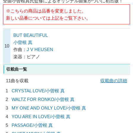
全曲小曽根真氏監修によるオリジナル曲集がついに初出版！
※こちらの商品は品番を変更しました。
新しい品番については上記をご覧下さい。
BUT BEAUTIFUL
小曽根 真
10
作曲：
J V HEUSEN
楽器：ピアノ
収載曲一覧
11曲を収載
収載曲の詳細
1
CRYSTAL LOVE/
小曽根 真
2
WALTZ FOR RONKO/
小曽根 真
3
MY ONE AND ONLY LOVE/
小曽根 真
4
YOU ARE IN LOVE/
小曽根 真
5
PASSAGE/
小曽根 真