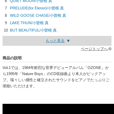
6
QUIET MOON/
小曽根 真
7
PRELUDE(for Elenor)/
小曽根 真
8
WILD GOOSE CHASE/
小曽根 真
9
LAKE THUN/
小曽根 真
10
BUT BEAUTIFUL/
小曽根 真
もっと見る
ページトップへ
商品の説明
Vol.1では、1984年鮮烈な世界デビューアルバム「OZONE」か
ら1995年「Nature Boys」のCD収録曲より本人がピックアッ
プ。瑞々しい感性と確立されたサウンドをピアノでたっぷりご
堪能いただけます。