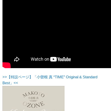
>>【特設ページ】「小曽根 真 “TIME” Original & Standard
Best」<<