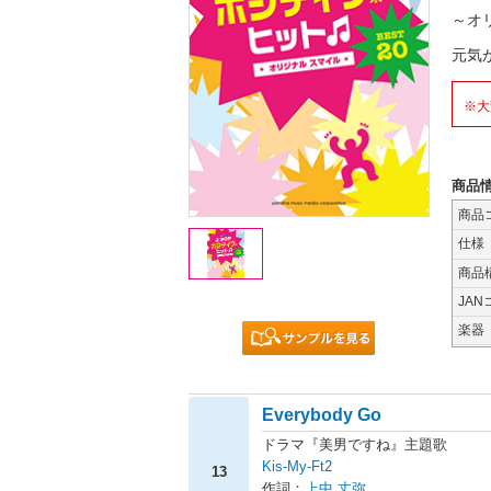
～オ
元気
※大
商品
商品
仕様
商品
JAN
楽器
Everybody Go
ドラマ『美男ですね』主題歌
Kis-My-Ft2
13
作詞：
上中 丈弥