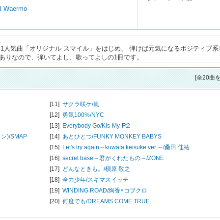
el Waermo
No.1人気曲「オリジナル スマイル」をはじめ、 弾けば元気になるポジティブ
みありなので、弾いてよし、歌ってよしの1冊です。
[全20曲
[11]
サクラ咲ケ/
嵐
[12]
勇気100%/
NYC
[13]
Everybody Go/
Kis-My-Ft2
)/
SMAP
[14]
あとひとつ/
FUNKY MONKEY BABYS
[15]
Let's try again～kuwata keisuke ver.～/
桑田 佳祐
[16]
secret base～君がくれたもの～/
ZONE
[17]
どんなときも。/
槇原 敬之
[18]
全力少年/
スキマスイッチ
[19]
WINDING ROAD/
絢香×コブクロ
[20]
何度でも/
DREAMS COME TRUE