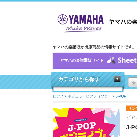
ヤマハの楽譜ほか出版商品の情報サイトです。
ヤマハの楽譜通販サイト
カテゴリから探す
全
ピアノ
>
ポピュラーピアノ（ソロ）
>
J-POP
サン
ピア
J-