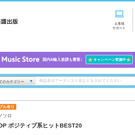
お客様
サポート
★
★
国内&輸入楽譜も豊富♪
キャンペーン実施中
てのカテゴリー
プル有り
ノソロ
POP ポジティブ系ヒットBEST20