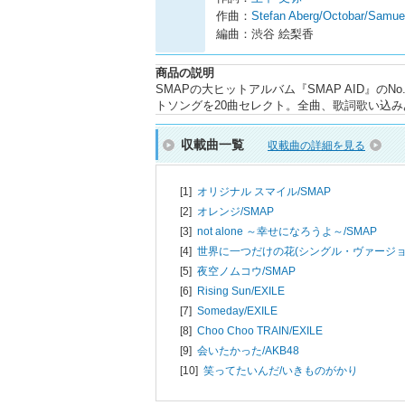
作曲：
Stefan Aberg/Octobar/Samu
編曲：渋谷 絵梨香
商品の説明
SMAPの大ヒットアルバム『SMAP AID』の
トソングを20曲セレクト。全曲、歌詞歌い込
収載曲一覧
収載曲の詳細を見る
[1]
オリジナル スマイル/
SMAP
[2]
オレンジ/
SMAP
[3]
not alone ～幸せになろうよ～/
SMAP
[4]
世界に一つだけの花(シングル・ヴァージョン
[5]
夜空ノムコウ/
SMAP
[6]
Rising Sun/
EXILE
[7]
Someday/
EXILE
[8]
Choo Choo TRAIN/
EXILE
[9]
会いたかった/
AKB48
[10]
笑ってたいんだ/
いきものがかり