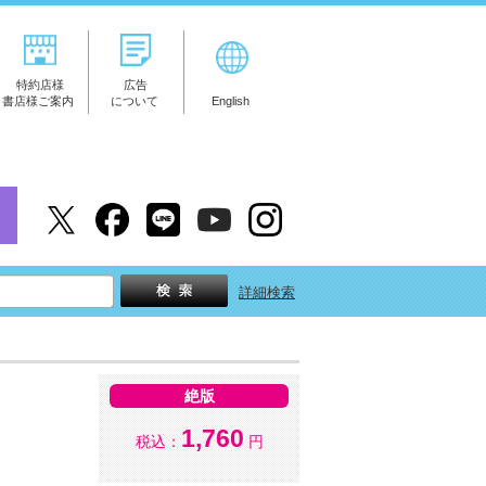
特約店様
広告
書店様ご案内
について
English
詳細検索
絶版
1,760
税込：
円