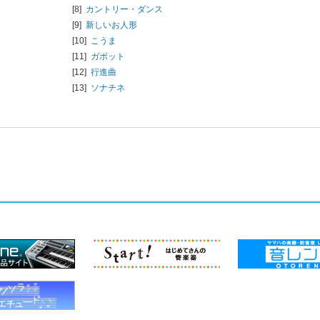
[8]
カントリー・ダンス
[9]
新しいお人形
[10]
こうま
[11]
ガボット
[12]
行進曲
[13]
ソナチネ