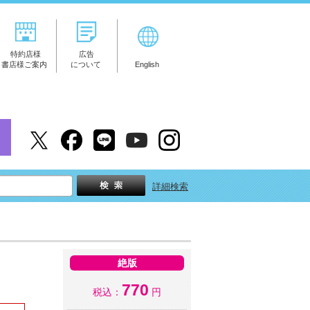
特約店様
広告
書店様ご案内
について
English
詳細検索
絶版
770
税込：
円