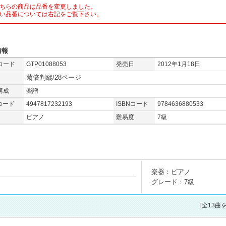
ちらの商品は品番を変更しました。
い品番については右記をご覧下さい。
情報
コード
GTP01088053
発売日
2012年1月18日
菊倍判縦/28ページ
構成
楽譜
コード
4947817232193
ISBNコード
9784636880533
ピアノ
難易度
7級
楽器：ピアノ
グレード：7級
[全13曲