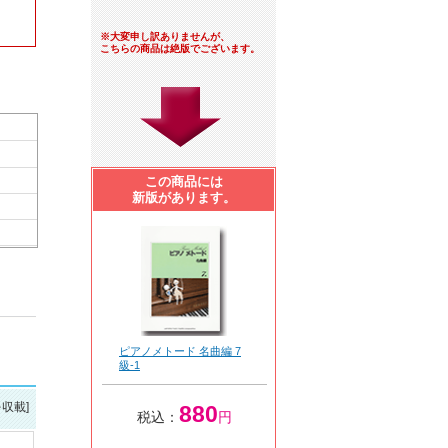
※大変申し訳ありませんが、
こちらの商品は絶版でございます。
この商品には
新版があります。
ピアノメトード 名曲編 7
級-1
を収載]
880
税込：
円