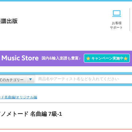
お客様
サポート
★
★
国内&輸入楽譜も豊富♪
キャンペーン実施中
てのカテゴリー
ド名曲編/オリジナル編
ノメトード 名曲編 7級-1