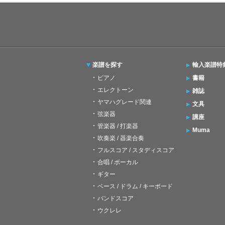
楽譜を探す
輸入楽譜特
ピアノ
書籍
エレクトーン
雑誌
ヤマハグレード関連
文具
弦楽器
講座
管楽器 / 打楽器
Muma
吹奏楽 / 器楽合奏
フルスコア / スタディスコア
合唱 / ボーカル
ギター
ベース / ドラム / キーボード
バンドスコア
ウクレレ