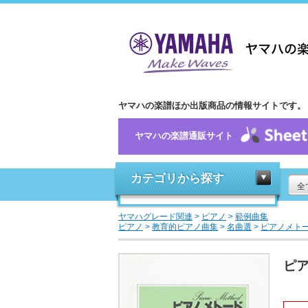
ヤマハの楽譜ほか出版商品の情報サイトです。
ヤマハの楽譜通販サイト
カテゴリから探す
全
ヤマハグレード関連
>
ピアノ
>
範例曲集
ピアノ
>
教育的ピアノ曲集
>
名曲選
>
ピアノメトー
ピア