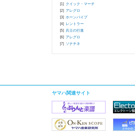
[1]
クイック・マーチ
[2]
アレグロ
[3]
ホーンパイプ
[4]
レントラー
[5]
兵士の行進
[6]
アレグロ
[7]
ソナチネ
ヤマハ関連サイト