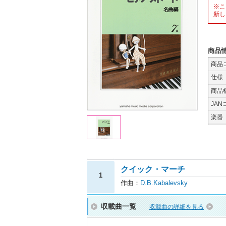
※こ
新し
商品
商品
仕様
商品
JAN
楽器
クイック・マーチ
1
作曲：
D.B.Kabalevsky
収載曲一覧
収載曲の詳細を見る