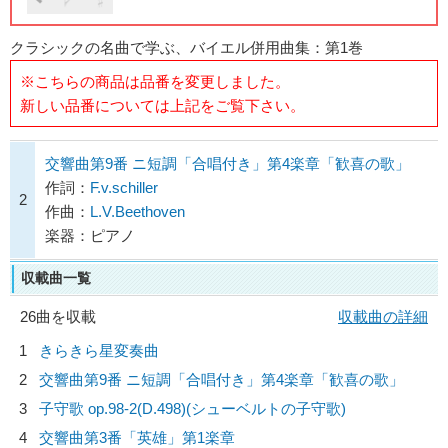
クラシックの名曲で学ぶ、バイエル併用曲集：第1巻
※こちらの商品は品番を変更しました。
新しい品番については上記をご覧下さい。
交響曲第9番 ニ短調「合唱付き」第4楽章「歓喜の歌」
作詞：
F.v.schiller
2
作曲：
L.V.Beethoven
楽器：ピアノ
収載曲一覧
26曲を収載
収載曲の詳細
1
きらきら星変奏曲
2
交響曲第9番 ニ短調「合唱付き」第4楽章「歓喜の歌」
3
子守歌 op.98-2(D.498)(シューベルトの子守歌)
4
交響曲第3番「英雄」第1楽章