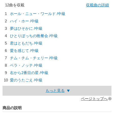
12曲を収載
収載曲の詳細
1
ホール・ニュー・ワールド /中級
2
ハイ・ホー /中級
3
夢はひそかに /中級
4
ひとりぼっちの晩餐会 /中級
5
君はともだち /中級
6
愛を感じて /中級
7
チム・チム・チェリー /中級
8
ベラ・ノッテ /中級
9
右から2番目の星 /中級
10
愛のうたごえ /中級
もっと見る
ページトップへ
商品の説明