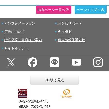
特集ページ一覧へ
ページトップへ
インフォメーション
お客様サポート
広告について
会社概要
特約店様・書店様ご案内
個人情報保護方針
サイトポリシー
PC版で見る
JASRAC許諾番号：
6523417007Y31018