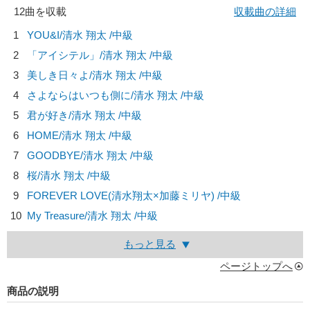
12曲を収載
収載曲の詳細
1
YOU&I/
清水 翔太
/中級
2
「アイシテル」/
清水 翔太
/中級
3
美しき日々よ/
清水 翔太
/中級
4
さよならはいつも側に/
清水 翔太
/中級
5
君が好き/
清水 翔太
/中級
6
HOME/
清水 翔太
/中級
7
GOODBYE/
清水 翔太
/中級
8
桜/
清水 翔太
/中級
9
FOREVER LOVE(清水翔太×加藤ミリヤ) /中級
10
My Treasure/
清水 翔太
/中級
もっと見る
ページトップへ
商品の説明