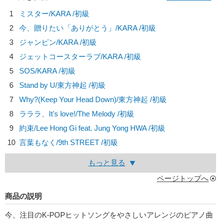
1
ミスター/
KARA
/初級
2
今、贈りたい「ありがとう」/
KARA
/初級
3
ジャンピン/
KARA
/初級
4
ジェットコースターラブ/
KARA
/初級
5
SOS/
KARA
/初級
6
Stand by U/
東方神起
/初級
7
Why?(Keep Your Head Down)/
東方神起
/初級
8
ラララ、It's love!/
The Melody
/初級
9
約束/
Lee Hong Gi feat. Jung Yong HWA
/初級
10
言葉もなく/
9th STREET
/初級
もっと見る
ページトップへ
商品の説明
今、注目のK-POPヒットソングをやさしいアレンジのピアノ曲