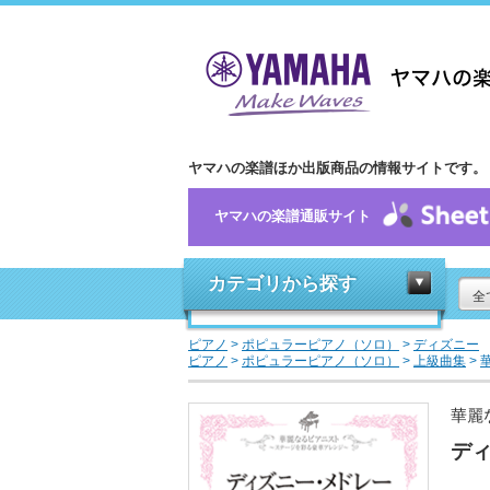
ヤマハの楽譜ほか出版商品の情報サイトです。
ヤマハの楽譜通販サイト
カテゴリから探す
全
ピアノ
>
ポピュラーピアノ（ソロ）
>
ディズニー
ピアノ
>
ポピュラーピアノ（ソロ）
>
上級曲集
>
華麗
デ