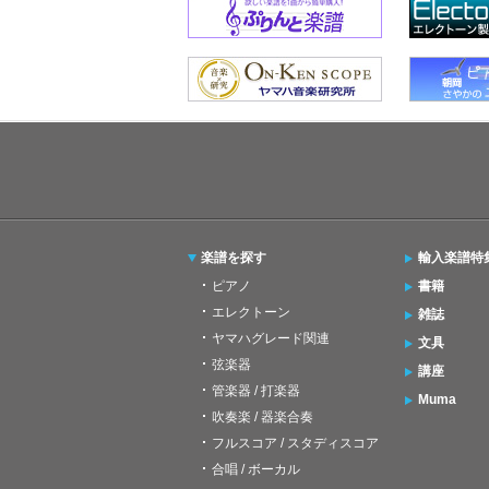
楽譜を探す
輸入楽譜特
ピアノ
書籍
エレクトーン
雑誌
ヤマハグレード関連
文具
弦楽器
講座
管楽器 / 打楽器
Muma
吹奏楽 / 器楽合奏
フルスコア / スタディスコア
合唱 / ボーカル