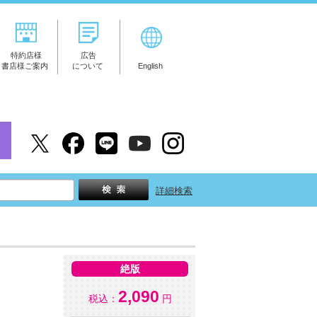
特約店様
広告
書店様ご案内
について
English
詳細検索
絶版
2,090
税込：
円