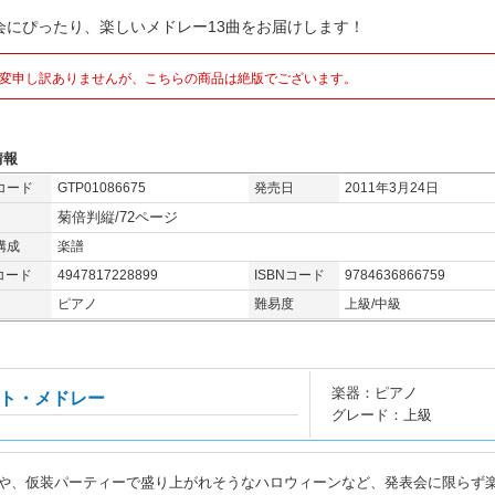
会にぴったり、楽しいメドレー13曲をお届けします！
変申し訳ありませんが、こちらの商品は絶版でございます。
情報
コード
GTP01086675
発売日
2011年3月24日
菊倍判縦/72ページ
構成
楽譜
コード
4947817228899
ISBNコード
9784636866759
ピアノ
難易度
上級/中級
楽器：ピアノ
ト・メドレー
グレード：上級
や、仮装パーティーで盛り上がれそうなハロウィーンなど、発表会に限らず