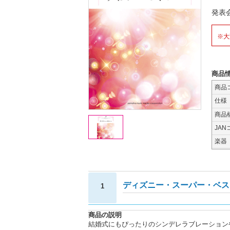
発表
※大
商品
商品
仕様
商品
JAN
楽器
ディズニー・スーパー・ベス
1
商品の説明
結婚式にもぴったりのシンデレラブレーション