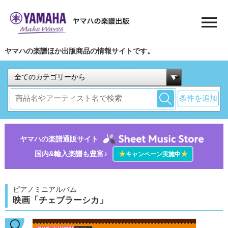
ヤマハの楽譜ほか出版商品の情報サイトです。
条件を追加
ヤマハの楽譜通販サイト
国内&輸入楽譜も豊富♪
★
★
キャンペーン実施中
ピアノミニアルバム
映画「チェブラーシカ」