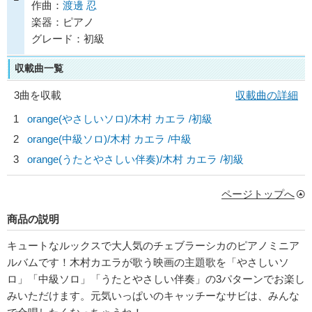
作曲：
渡邊 忍
楽器：ピアノ
グレード：初級
収載曲一覧
3曲を収載
収載曲の詳細
1
orange(やさしいソロ)/
木村 カエラ
/初級
2
orange(中級ソロ)/
木村 カエラ
/中級
3
orange(うたとやさしい伴奏)/
木村 カエラ
/初級
ページトップへ
商品の説明
キュートなルックスで大人気のチェブラーシカのピアノミニア
ルバムです！木村カエラが歌う映画の主題歌を「やさしいソ
ロ」「中級ソロ」「うたとやさしい伴奏」の3パターンでお楽し
みいただけます。元気いっぱいのキャッチーなサビは、みんな