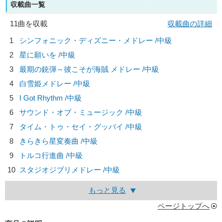
収載曲一覧
11曲を収載
収載曲の詳細
1
シンフォニック・ディズニー・メドレー /中級
2
星に願いを /中級
3
最期の銃弾～彼こそが海賊 メドレー /中級
4
白雪姫メドレー /中級
5
I Got Rhythm /中級
6
サウンド・オブ・ミュージック /中級
7
タイム・トゥ・セイ・グッバイ /中級
8
きらきら星変奏曲 /中級
9
トルコ行進曲 /中級
10
スタジオジブリメドレー /中級
もっと見る
ページトップへ