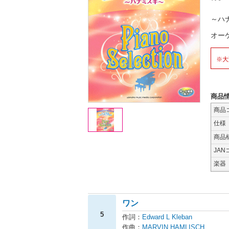
～ハ
オー
※大
商品
商品
仕様
商品
JAN
楽器
ワン
5
作詞：
Edward L Kleban
作曲：
MARVIN HAMLISCH