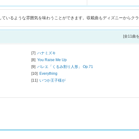
演しているような雰囲気を味わうことができます。収載曲もディズニーからク
[全11曲
[7]
ハナミズキ
[8]
You Raise Me Up
[9]
バレエ「くるみ割り人形」 Op.71
[10]
Everything
[11]
いつか王子様が