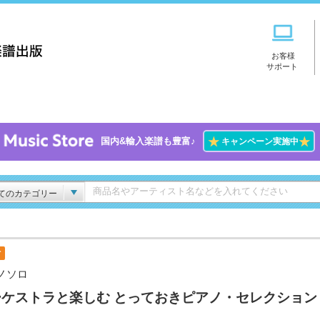
お客様
サポート
★
★
国内&輸入楽譜も豊富♪
キャンペーン実施中
てのカテゴリー
付
ノソロ
ーケストラと楽しむ とっておきピアノ・セレクション