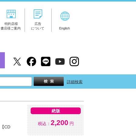
特約店様
広告
書店様ご案内
について
English
詳細検索
絶版
2,200
税込：
円
【CD