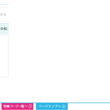
ラシッ
を収載]