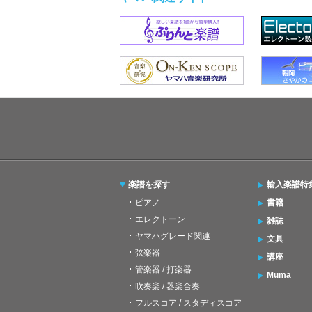
楽譜を探す
輸入楽譜特
ピアノ
書籍
エレクトーン
雑誌
ヤマハグレード関連
文具
弦楽器
講座
管楽器 / 打楽器
Muma
吹奏楽 / 器楽合奏
フルスコア / スタディスコア