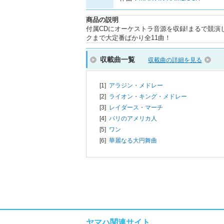
商品の説明
付属CDにオーケストラ音源を収録!まるで競
クまで大定番ばかり全11曲！
収載曲一覧
収載曲の詳細を見る
[1]
アラジン・メドレー
[2]
ライオン・キング・メドレー
[3]
レイダース・マーチ
[4]
パリのアメリカ人
[5]
ワン
[6]
華麗なる大円舞曲
ヤマハ関連サイト