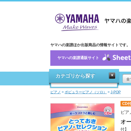
ヤマハの楽譜ほか出版商品の情報サイトです。
ヤマハの楽譜通販サイト
カテゴリから探す
全
ピアノ
>
ポピュラーピアノ（ソロ）
>
J-POP
CD
ピア
オ
付】