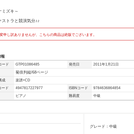
ナミズキ～
ケストラと競演気分♪♪
変申し訳ありませんが、こちらの商品は絶版でございます。
情報
コード
GTP01086485
発売日
2011年1月21日
菊倍判縦/68ページ
構成
楽譜+CD
コード
4947817227977
ISBNコード
9784636864854
ピアノ
難易度
中級
グレード：中級