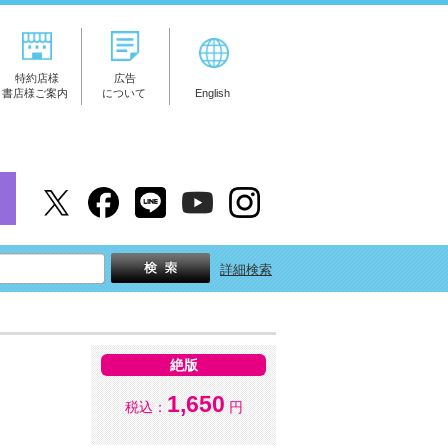
特約店様
広告
書店様ご案内
について
English
詳細検索
絶版
1,650
税込：
円