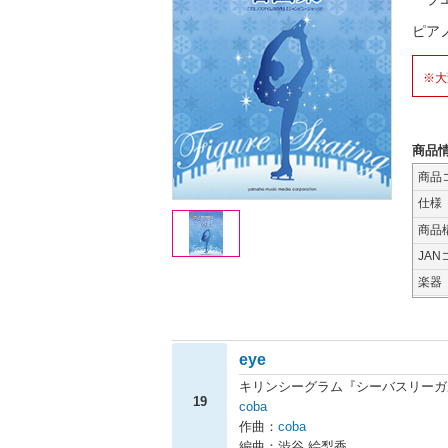
ピア
※大
商品
商品
仕様
商品
JAN
楽器
eye
キリンシーグラム『シーバスリーガ
19
coba
作曲：
coba
編曲：渋谷 絵梨香