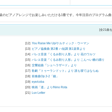
級のピアノアレンジでお楽しみいただける1冊です。今年注目のプログラム曲
[全21曲
[12]
You Raise Me Up/
ケルティック・ウーマン
[13]
ピアノ協奏曲 第2番 ハ短調 第1楽章より
[14]
バレエ音楽『くるみ割り人形』より 花のワルツ
[15]
バレエ音楽『くるみ割り人形』より こんぺい糖の踊り
[16]
交響組曲『シェヘラザード』より
[17]
歌劇『トゥーランドット』より 誰も寝てはならぬ
[18]
前奏曲Op.3-2「鐘」
[19]
eye/
coba
[20]
映画「道」より/
Nino Rota
[21]
Luv Letter