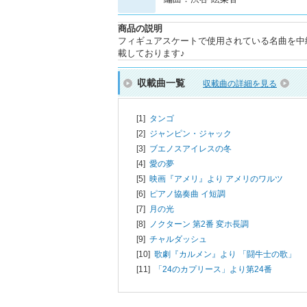
商品の説明
フィギュアスケートで使用されている名曲を中
載しております♪
収載曲一覧
収載曲の詳細を見る
[1]
タンゴ
[2]
ジャンピン・ジャック
[3]
ブエノスアイレスの冬
[4]
愛の夢
[5]
映画『アメリ』より アメリのワルツ
[6]
ピアノ協奏曲 イ短調
[7]
月の光
[8]
ノクターン 第2番 変ホ長調
[9]
チャルダッシュ
[10]
歌劇『カルメン』より 「闘牛士の歌」
[11]
「24のカプリース」より第24番