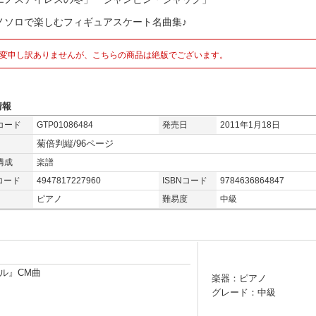
ノソロで楽しむフィギュアスケート名曲集♪
変申し訳ありませんが、こちらの商品は絶版でございます。
情報
コード
GTP01086484
発売日
2011年1月18日
菊倍判縦/96ページ
構成
楽譜
コード
4947817227960
ISBNコード
9784636864847
ピアノ
難易度
中級
ル』CM曲
楽器：ピアノ
グレード：中級