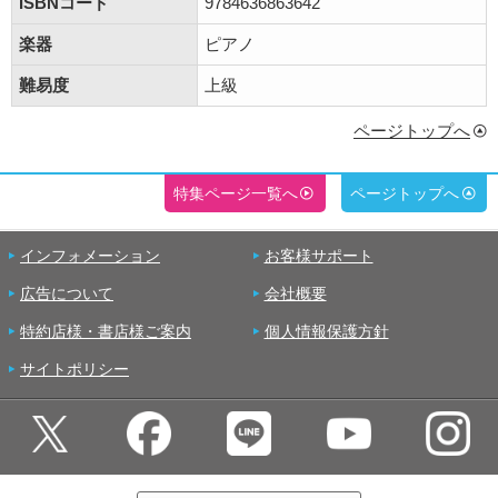
ISBNコード
9784636863642
楽器
ピアノ
難易度
上級
ページトップへ
特集ページ一覧へ
ページトップへ
インフォメーション
お客様サポート
広告について
会社概要
特約店様・書店様ご案内
個人情報保護方針
サイトポリシー