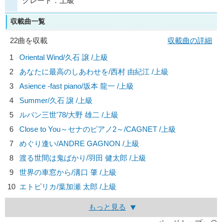
グレード：上級
収載曲一覧
22曲を収載
収載曲の詳細
1
Oriental Wind/
久石 譲
/上級
2
あなたに最高のしあわせを/
西村 由紀江
/上級
3
Asience -fast piano/
坂本 龍一
/上級
4
Summer/
久石 譲
/上級
5
ルパン三世'78/
大野 雄二
/上級
6
Close to You～セナのピアノ2～/
CAGNET
/上級
7
めぐり逢い/
ANDRE GAGNON
/上級
8
渡る世間は鬼ばかり/
羽田 健太郎
/上級
9
世界の車窓から/
溝口 肇
/上級
10
エトピリカ/
葉加瀬 太郎
/上級
もっと見る