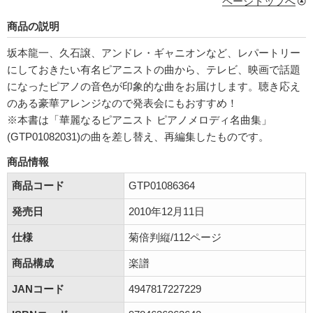
ページトップへ
商品の説明
坂本龍一、久石譲、アンドレ・ギャニオンなど、レパートリー
にしておきたい有名ピアニストの曲から、テレビ、映画で話題
になったピアノの音色が印象的な曲をお届けします。聴き応え
のある豪華アレンジなので発表会にもおすすめ！
※本書は「華麗なるピアニスト ピアノメロディ名曲集」
(GTP01082031)の曲を差し替え、再編集したものです。
商品情報
商品コード
GTP01086364
発売日
2010年12月11日
仕様
菊倍判縦/112ページ
商品構成
楽譜
JANコード
4947817227229