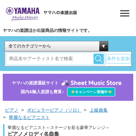
ヤマハの楽譜ほか出版商品の情報サイトです。
条件を追加
ヤマハの楽譜通販サイト
国内&輸入楽譜も豊富♪
★
★
キャンペーン実施中
ピアノ
>
ポピュラーピアノ（ソロ）
>
上級曲集
>
華麗なるピアニスト
華麗なるピアニスト～ステージを彩る豪華アレンジ～
ピアノメロディ名曲集