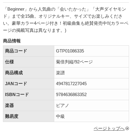
「Beginner」から人気曲の「会いたかった」「大声ダイヤモン
ド」まで全15曲。オリジナルキー、サイズでお楽しみくださ
い。豪華カラー4ページ付き！初級曲集も絶賛発売中!!(カラーペ
ージの掲載写真は異なります。)
商品情報
商品コード
GTP01086335
仕様
菊倍判縦/92ページ
商品構成
楽譜
JANコード
4947817227045
ISBNコード
9784636863352
楽器
ピアノ
難易度
中級
ページトップへ