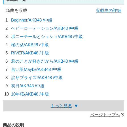
15曲を収載
収載曲の詳細
1
Beginner/
AKB48
/中級
2
ヘビーローテーション/
AKB48
/中級
3
ポニーテールとシュシュ/
AKB48
/中級
4
桜の栞/
AKB48
/中級
5
RIVER/
AKB48
/中級
6
君のことが好きだから/
AKB48
/中級
7
言い訳Maybe/
AKB48
/中級
8
涙サプライズ!/
AKB48
/中級
9
初日/
AKB48
/中級
10
10年桜/
AKB48
/中級
もっと見る
ページトップへ
商品の説明