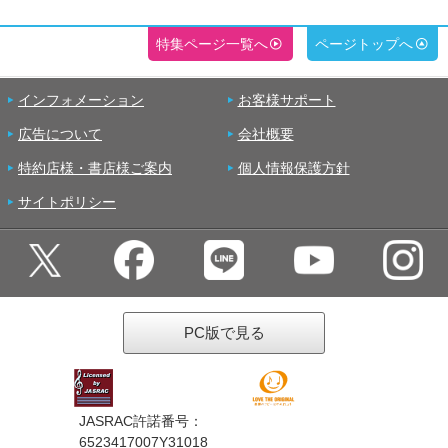
特集ページ一覧へ
ページトップへ
インフォメーション
お客様サポート
広告について
会社概要
特約店様・書店様ご案内
個人情報保護方針
サイトポリシー
PC版で見る
JASRAC許諾番号：
6523417007Y31018