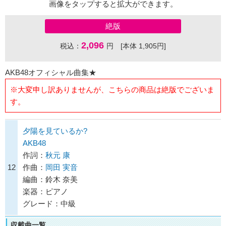
画像をタップすると拡大ができます。
絶版
2,096
税込：
円 [本体 1,905円]
AKB48オフィシャル曲集★
※大変申し訳ありませんが、こちらの商品は絶版でございま
す。
夕陽を見ているか?
AKB48
作詞：
秋元 康
12
作曲：
岡田 実音
編曲：鈴木 奈美
楽器：ピアノ
グレード：中級
収載曲一覧