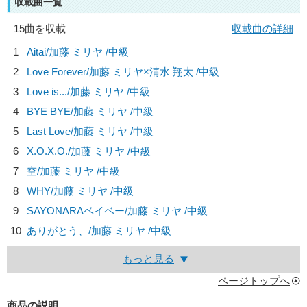
収載曲一覧
15曲を収載
収載曲の詳細
1
Aitai/
加藤 ミリヤ
/中級
2
Love Forever/
加藤 ミリヤ×清水 翔太
/中級
3
Love is.../
加藤 ミリヤ
/中級
4
BYE BYE/
加藤 ミリヤ
/中級
5
Last Love/
加藤 ミリヤ
/中級
6
X.O.X.O./
加藤 ミリヤ
/中級
7
空/
加藤 ミリヤ
/中級
8
WHY/
加藤 ミリヤ
/中級
9
SAYONARAベイベー/
加藤 ミリヤ
/中級
10
ありがとう、/
加藤 ミリヤ
/中級
もっと見る
ページトップへ
商品の説明