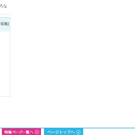
ろな
を収載]