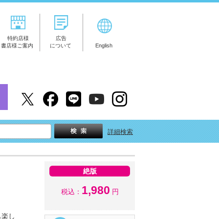
特約店様
広告
書店様ご案内
について
English
詳細検索
絶版
1,980
税込：
円
も楽し