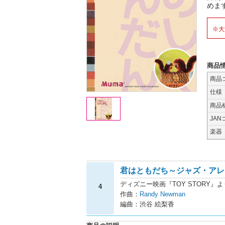
めま
※大
商品
商品
仕様
商品
JAN
楽器
君はともだち～ジャズ・アレ
ディズニー映画『TOY STORY』よ
4
作曲：
Randy Newman
編曲：渋谷 絵梨香