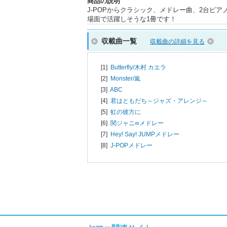
商品の説明
J-POPからクラシック、メドレー曲、2台ピ
場面で活躍しそうな1冊です！
収載曲一覧
収載曲の詳細を見る
[1]
Butterfly/
木村 カエラ
[2]
Monster/
嵐
[3]
ABC
[4]
君はともだち～ジャズ・アレンジ～
[5]
虹の彼方に
[6]
関ジャニ∞メドレー
[7]
Hey! Say! JUMPメドレー
[8]
J-POPメドレー