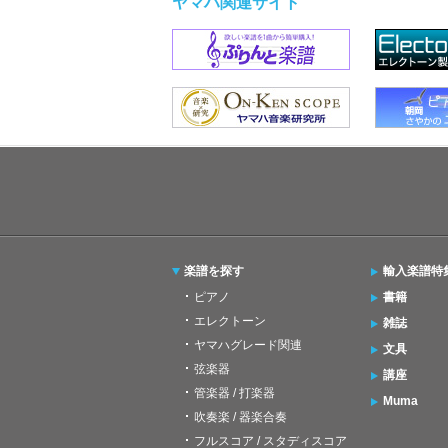
ヤマハ関連サイト
楽譜を探す
輸入楽譜特
ピアノ
書籍
エレクトーン
雑誌
ヤマハグレード関連
文具
弦楽器
講座
管楽器 / 打楽器
Muma
吹奏楽 / 器楽合奏
フルスコア / スタディスコア