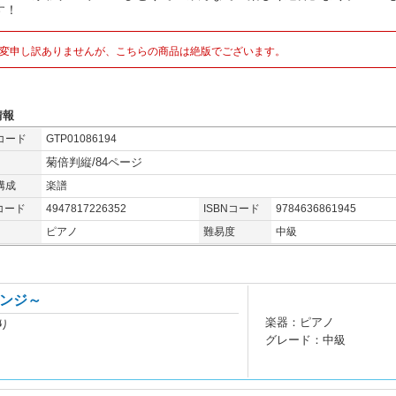
す！
変申し訳ありませんが、こちらの商品は絶版でございます。
情報
コード
GTP01086194
菊倍判縦/84ページ
構成
楽譜
コード
4947817226352
ISBNコード
9784636861945
ピアノ
難易度
中級
ンジ～
楽器：ピアノ
り
グレード：中級