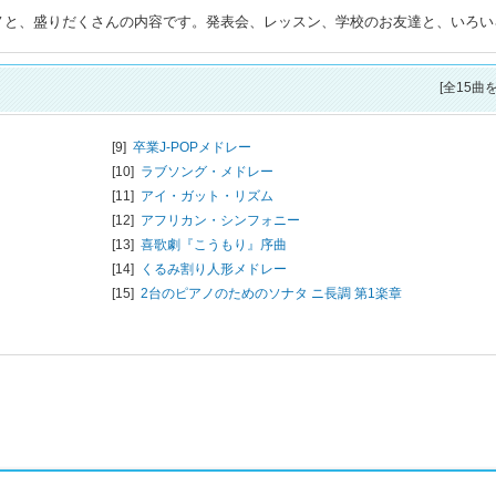
アノと、盛りだくさんの内容です。発表会、レッスン、学校のお友達と、いろい
[全15曲
[9]
卒業J-POPメドレー
[10]
ラブソング・メドレー
[11]
アイ・ガット・リズム
[12]
アフリカン・シンフォニー
[13]
喜歌劇『こうもり』序曲
[14]
くるみ割り人形メドレー
[15]
2台のピアノのためのソナタ ニ長調 第1楽章