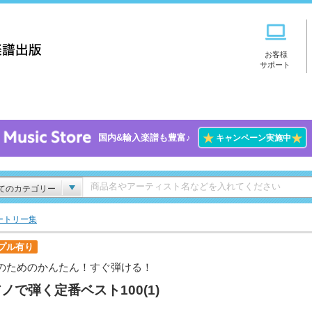
お客様
サポート
★
★
国内&輸入楽譜も豊富♪
キャンペーン実施中
てのカテゴリー
ートリー集
プル有り
のためのかんたん！すぐ弾ける！
ノで弾く定番ベスト100(1)