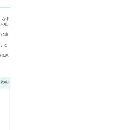
になる
この曲
ィに富
にまと
最低原
を収載]