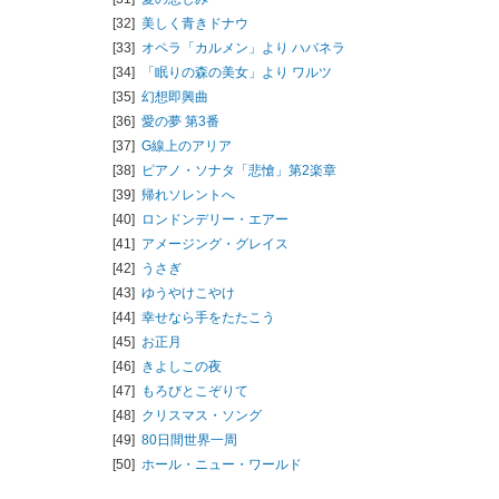
[32]
美しく青きドナウ
[33]
オペラ「カルメン」より ハバネラ
[34]
「眠りの森の美女」より ワルツ
[35]
幻想即興曲
[36]
愛の夢 第3番
[37]
G線上のアリア
[38]
ピアノ・ソナタ「悲愴」第2楽章
[39]
帰れソレントへ
[40]
ロンドンデリー・エアー
[41]
アメージング・グレイス
[42]
うさぎ
[43]
ゆうやけこやけ
[44]
幸せなら手をたたこう
[45]
お正月
[46]
きよしこの夜
[47]
もろびとこぞりて
[48]
クリスマス・ソング
[49]
80日間世界一周
[50]
ホール・ニュー・ワールド