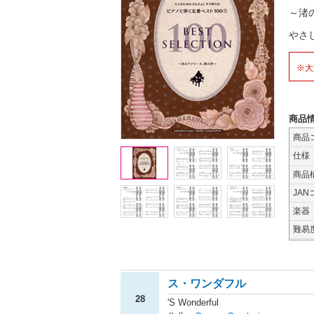
～渚
やさ
※大
商品
商品
仕様
商品
JAN
楽器
難易
ス・ワンダフル
28
'S Wonderful