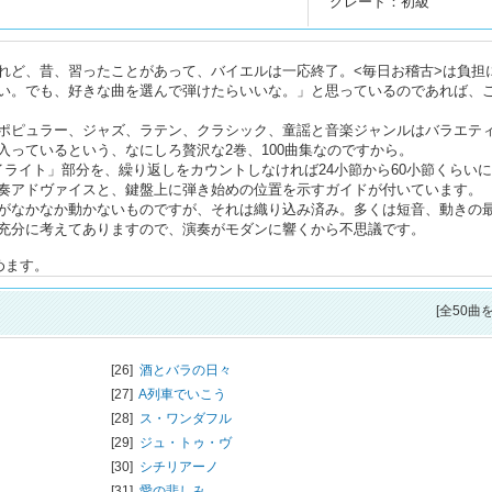
グレード：初級
れど、昔、習ったことがあって、バイエルは一応終了。<毎日お稽古>は負担
い。でも、好きな曲を選んで弾けたらいいな。」と思っているのであれば、
ポピュラー、ジャズ、ラテン、クラシック、童謡と音楽ジャンルはバラエテ
っているという、なにしろ贅沢な2巻、100曲集なのですから。
ライト」部分を、繰り返しをカウントしなければ24小節から60小節くらい
奏アドヴァイスと、鍵盤上に弾き始めの位置を示すガイドが付いています。
がなかなか動かないものですが、それは織り込み済み。多くは短音、動きの
充分に考えてありますので、演奏がモダンに響くから不思議です。
めます。
[全50曲
[26]
酒とバラの日々
[27]
A列車でいこう
[28]
ス・ワンダフル
[29]
ジュ・トゥ・ヴ
[30]
シチリアーノ
[31]
愛の悲しみ