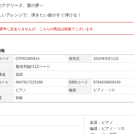
のアデリーヌ、愛の夢～
しいアレンジで、弾きたい曲がすぐ弾ける！
変申し訳ありませんが、こちらの商品は絶版でございます。
情報
コード
GTP01085914
発売日
2010年9月11日
菊倍判縦/112ページ
構成
楽譜
コード
4947817225188
ISBNコード
9784636859140
ピアノ
編成
ピアノ・ソロ
度
初級
楽器：ピアノ
編成：ピアノ・ソロ