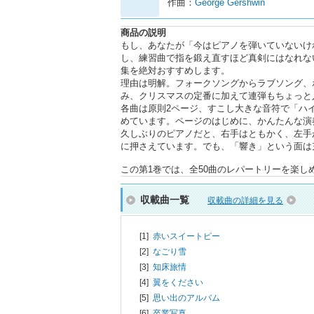
作曲：
George Gershwin
商品の説明
もし、あなたが「今はピアノを弾いていないけ
し、練習曲で指を鍛え直すほど真剣にはなれな
集を絶対おすすめします。
理由は明解。フォークソングからラブソング、
み、クリスマスの定番に加えて連弾もちょっと入
各曲は原則2ページ、すこし大きな音符で「ハイ
めています。ページのはじめに、かんたんな演
久しぶりのピアノだと、右手はともかく、左手
に押さえています。でも、「響き」という面は
この第1巻では、全50曲のレパートリーを楽し
収載曲一覧
収載曲の詳細を見る
[1]
赤いスイートピー
[2]
なごり雪
[3]
知床旅情
[4]
翼をください
[5]
思い出のアルバム
[6]
卒業写真