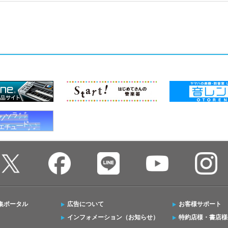
集ポータル
広告について
お客様サポート
インフォメーション（お知らせ）
特約店様・書店様