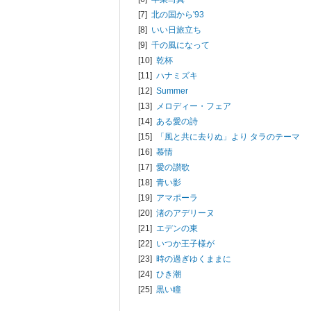
[7]
北の国から'93
[8]
いい日旅立ち
[9]
千の風になって
[10]
乾杯
[11]
ハナミズキ
[12]
Summer
[13]
メロディー・フェア
[14]
ある愛の詩
[15]
「風と共に去りぬ」より タラのテーマ
[16]
慕情
[17]
愛の讃歌
[18]
青い影
[19]
アマポーラ
[20]
渚のアデリーヌ
[21]
エデンの東
[22]
いつか王子様が
[23]
時の過ぎゆくままに
[24]
ひき潮
[25]
黒い瞳