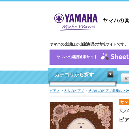
ヤマハの楽譜ほか出版商品の情報サイトです。
ヤマハの楽譜通販サイト
カテゴリから探す
全
ピアノ
>
大人のピアノ
>
その他のピアノ曲集/レパ
サン
大人
ピア