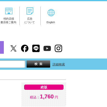
特約店様
広告
書店様ご案内
について
English
詳細検索
絶版
1,760
税込：
円