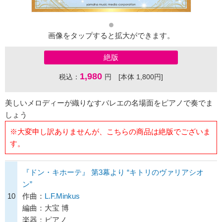
画像をタップすると拡大ができます。
絶版
1,980
税込：
円 [本体 1,800円]
美しいメロディーが織りなすバレエの名場面をピアノで奏でま
しょう
※大変申し訳ありませんが、こちらの商品は絶版でございま
す。
『ドン・キホーテ』 第3幕より “キトリのヴァリアシオ
ン”
10
作曲：
L.F.Minkus
編曲：大宝 博
楽器：ピアノ