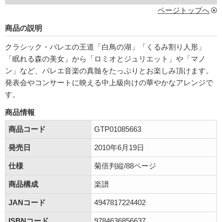
ページトップへ
商品の説明
クラシック・バレエの王道「白鳥の湖」「くるみ割り人形」
「眠れる森の美女」から「ロミオとジュリエット」や「マノ
ン」など、バレエ音楽の真髄をたっぷりとお楽しみ頂けます。
発表会やコンサートに映える中上級向けの華やかなアレンジで
す。
商品情報
商品コード
GTP01085663
発売日
2010年6月19日
仕様
菊倍判縦/88ページ
商品構成
楽譜
JANコード
4947817224402
ISBNコード
9784636856637