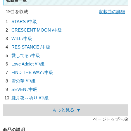
収載曲一覧
19曲を収載
収載曲の詳細
1
STARS /中級
2
CRESCENT MOON /中級
3
WILL /中級
4
RESISTANCE /中級
5
愛してる /中級
6
Love Addict /中級
7
FIND THE WAY /中級
8
雪の華 /中級
9
SEVEN /中級
10
朧月夜～祈り /中級
もっと見る
ページトップへ
商品の説明