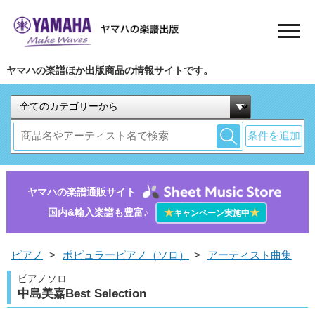
ヤマハの楽譜ほか出版商品の情報サイトです。
条件を追加
ヤマハの楽譜通販サイト
国内&輸入楽譜も豊富♪
★
★
キャンペーン実施中
ピアノ
>
ポピュラーピアノ（ソロ）
>
アーティスト曲集
ピアノソロ
中島美嘉Best Selection