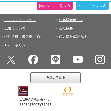
特集ページ一覧へ
ページトップへ
インフォメーション
お客様サポート
広告について
会社概要
特約店様・書店様ご案内
個人情報保護方針
サイトポリシー
PC版で見る
JASRAC許諾番号：
6523417007Y31018