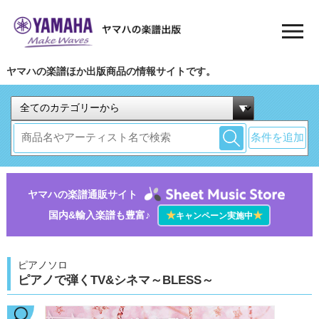
ヤマハの楽譜ほか出版商品の情報サイトです。
条件を追加
ヤマハの楽譜通販サイト
国内&輸入楽譜も豊富♪
★
★
キャンペーン実施中
ピアノソロ
ピアノで弾くTV&シネマ～BLESS～