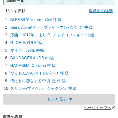
収載曲一覧
18曲を収載
収載曲の詳細
1
BLESS/
L'Arc～en～Ciel
/中級
2
Stand Alone/
サラ・ブライトマン×久石 譲
/中級
3
序曲「1812年」より/
P.I.チャイコフスキー
/中級
4
GLORIA/
YUI
/中級
5
マイガール/
嵐
/中級
6
BANDAGE/
LANDS
/中級
7
HANABI/
Mr.Children
/中級
8
なくもんか/
いきものがかり
/中級
9
僕は君に恋をする/
平井 堅
/中級
10
スリラー/
マイケル・ジャクソン
/中級
もっと見る
ページトップへ
商品の説明